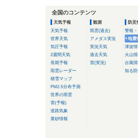
全国のコンテンツ
天気予報
観測
防災
天気予報
雨雲(過去)
警報・
世界天気
アメダス実況
地震
気圧予報
実況天気
津波情
2週間天気
過去天気
火山情
長期予報
雷(実況)
台風情
雨雲レーダー
知る防
積雪マップ
PM2.5分布予測
世界の雨雲
雷(予報)
道路気象
黄砂情報