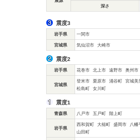
震源
深さ
震度3
岩手県
一関市
宮城県
気仙沼市
大崎市
震度2
岩手県
花巻市
北上市
遠野市
奥州市
登米市
栗原市
涌谷町
宮城美
宮城県
松島町
女川町
震度1
青森県
八戸市
五戸町
階上町
西和賀町
大槌町
盛岡市
八幡
岩手県
山田町