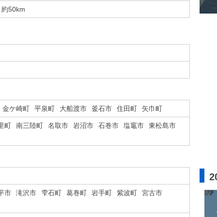
約50km
金ケ崎町
平泉町
大船渡市
釜石市
住田町
矢巾町
里町
南三陸町
名取市
岩沼市
石巻市
塩竈市
東松島市
2
平市
滝沢市
雫石町
葛巻町
岩手町
紫波町
宮古市