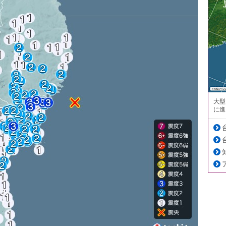
大型
に進