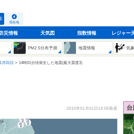
索
現在地
防災情報
天気図
指数情報
レジャー
PM2.5分布予測
地震情報
気
01月01日
14時01分頃発生した地震(最大震度3)
台
2015年01月01日14:05発表