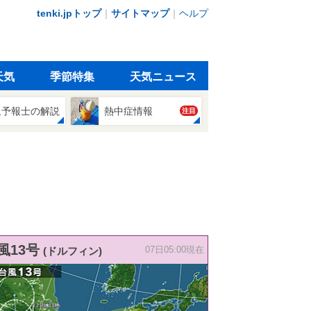
tenki.jpトップ
｜
サイトマップ
｜
ヘルプ
天気
季節特集
天気ニュース
象予報士の解説
熱中症情報
注目
風13号
(ドルフィン)
07日05:00現在