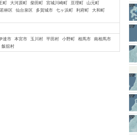
王町
大河原町
柴田町
宮城川崎町
亘理町
山元町
若林区
仙台泉区
多賀城市
七ヶ浜町
利府町
大和町
伊達市
本宮市
玉川村
平田村
小野町
相馬市
南相馬市
飯舘村