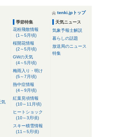
tenki.jpトップ
季節特集
天気ニュース
花粉飛散情報
気象予報士解説
(1～5月頃)
暮らしの話題
桜開花情報
放送局のニュース
(2～5月頃)
特集
GWの天気
(4～5月頃)
梅雨入り・明け
(5～7月頃)
熱中症情報
(4～9月頃)
紅葉見頃情報
天気
(10～11月頃)
ヒートショック
(10～3月頃)
スキー積雪情報
(11～5月頃)