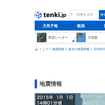
tenki.jp
検
天気予報
観測
雨雲レーダー
天気図
トップ
地震情報
過去の地震情報
2015年
地震情報