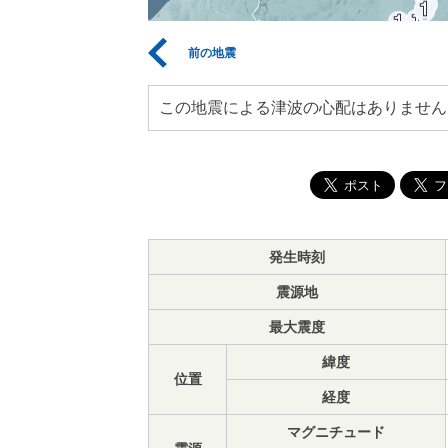
前の地震
この地震による津波の心配はありません
発生時刻
震源地
最大震度
緯度
位置
経度
マグニチュード