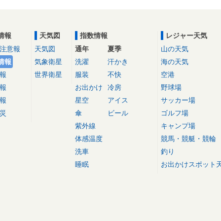
情報
天気図
指数情報
レジャー天気
注意報
天気図
通年
夏季
山の天気
情報
気象衛星
洗濯
汗かき
海の天気
報
世界衛星
服装
不快
空港
報
お出かけ
冷房
野球場
報
星空
アイス
サッカー場
災
傘
ビール
ゴルフ場
紫外線
キャンプ場
体感温度
競馬・競艇・競輪
洗車
釣り
睡眠
お出かけスポット