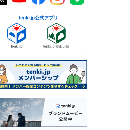
tenki.jp公式アプリ
tenki.jp
tenki.jp 登山天気