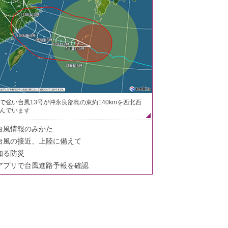
で強い台風13号が沖永良部島の東約140kmを西北西
んでいます
台風情報のみかた
台風の接近、上陸に備えて
知る防災
アプリで台風進路予報を確認