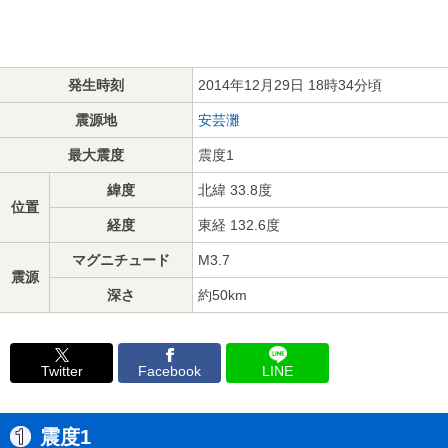
発生時刻
2014年12月29日 18時34分頃
震源地
安芸灘
最大震度
震度1
緯度
北緯 33.8度
位置
経度
東経 132.6度
マグニチュード
M3.7
震源
深さ
約50km
Twitter
Facebook
LINE
震度1