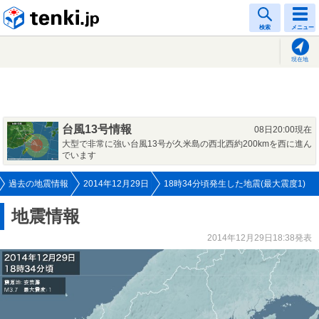
tenki.jp
検索
メニュー
現在地
台風13号情報
08日20:00現在
大型で非常に強い台風13号が久米島の西北西約200kmを西に進ん
でいます
過去の地震情報
2014年12月29日
18時34分頃発生した地震(最大震度1)
地震情報
2014年12月29日18:38発表