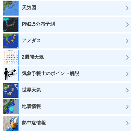
天気図
PM2.5分布予測
アメダス
2週間天気
気象予報士のポイント解説
世界天気
地震情報
熱中症情報