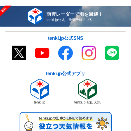
雨雲レーダーで雨を回避！
tenki.jp公式 天気予報アプリ
tenki.jp公式SNS
tenki.jp公式アプリ
tenki.jp
tenki.jp 登山天気