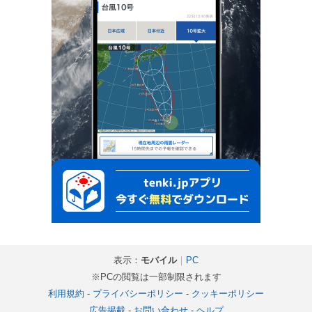
表示：
モバイル
｜
PC
※PCの閲覧は一部制限されます
利用規約
-
プライバシーポリシー
-
クッキーポリシー
広告掲載
-
お問い合わせ
-
ヘルプ