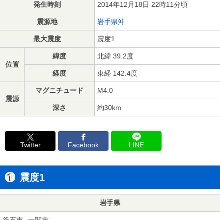
発生時刻
2014年12月18日 22時11分頃
震源地
岩手県沖
最大震度
震度1
緯度
北緯 39.2度
位置
経度
東経 142.4度
マグニチュード
M4.0
震源
深さ
約30km
Twitter
Facebook
LINE
震度1
岩手県
釜石市
一関市