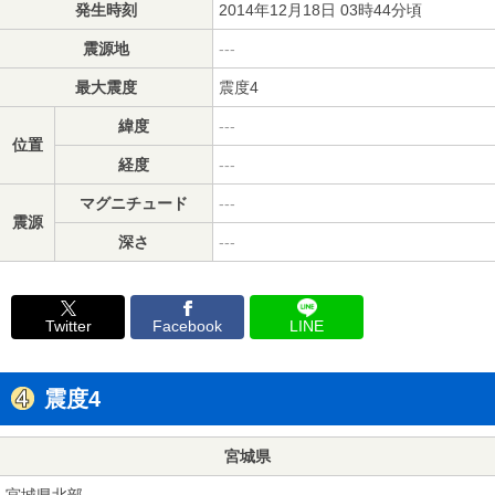
発生時刻
2014年12月18日 03時44分頃
震源地
---
最大震度
震度4
緯度
---
位置
経度
---
マグニチュード
---
震源
深さ
---
Twitter
Facebook
LINE
震度4
宮城県
宮城県北部