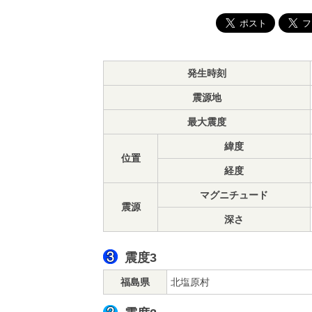
発生時刻
震源地
最大震度
緯度
位置
経度
マグニチュード
震源
深さ
震度3
福島県
北塩原村