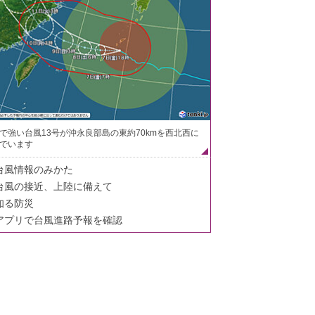
で強い台風13号が沖永良部島の東約70kmを西北西に
でいます
台風情報のみかた
台風の接近、上陸に備えて
知る防災
アプリで台風進路予報を確認