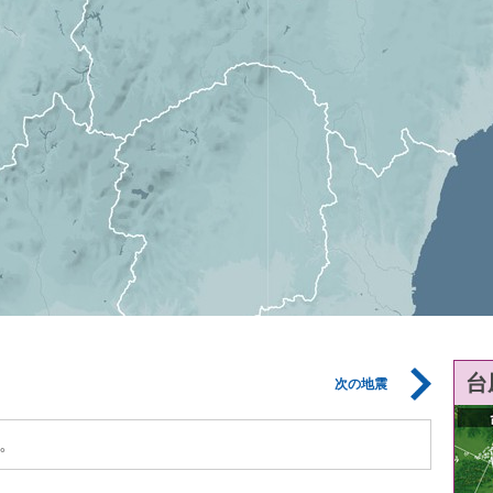
台
次の地震
。