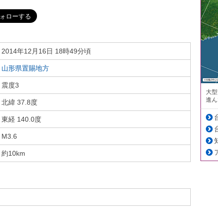
2014年12月16日 18時49分頃
山形県置賜地方
震度3
大型
進ん
北緯 37.8度
東経 140.0度
M3.6
約10km