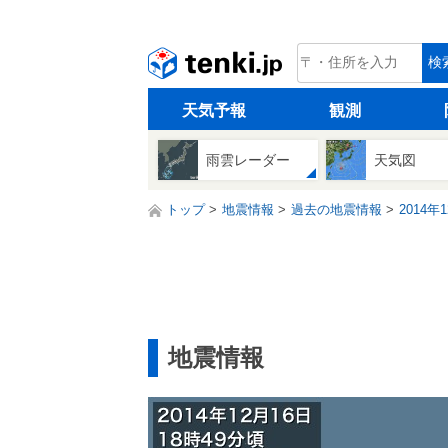
tenki.jp
検
天気予報
観測
雨雲レーダー
天気図
トップ
地震情報
過去の地震情報
2014年
地震情報