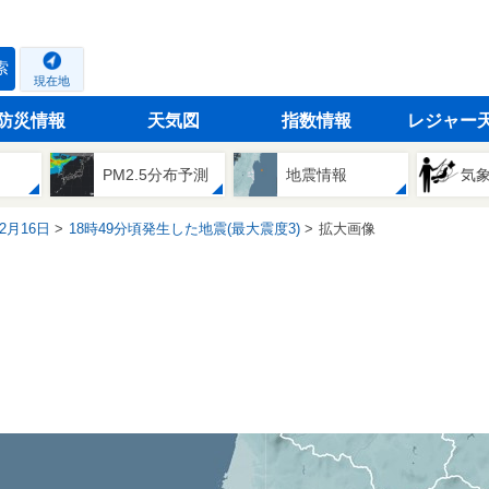
索
現在地
防災情報
天気図
指数情報
レジャー
PM2.5分布予測
地震情報
気
12月16日
18時49分頃発生した地震(最大震度3)
拡大画像