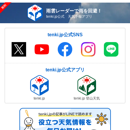
雨雲レーダーで雨を回避！
tenki.jp公式 天気予報アプリ
tenki.jp公式SNS
tenki.jp公式アプリ
tenki.jp
tenki.jp 登山天気