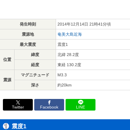
発生時刻
2014年12月14日 21時41分頃
震源地
奄美大島近海
最大震度
震度1
緯度
北緯 28.2度
位置
経度
東経 130.2度
マグニチュード
M3.3
震源
深さ
約20km
Twitter
Facebook
LINE
震度1