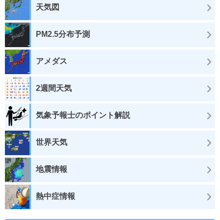
天気図
PM2.5分布予測
アメダス
2週間天気
気象予報士のポイント解説
世界天気
地震情報
熱中症情報