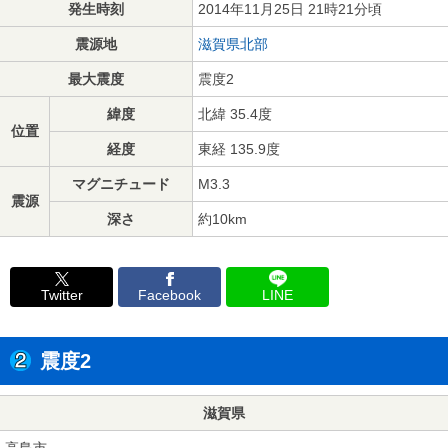
発生時刻
2014年11月25日 21時21分頃
震源地
滋賀県北部
最大震度
震度2
緯度
北緯 35.4度
位置
経度
東経 135.9度
マグニチュード
M3.3
震源
深さ
約10km
Twitter
Facebook
LINE
震度2
滋賀県
高島市