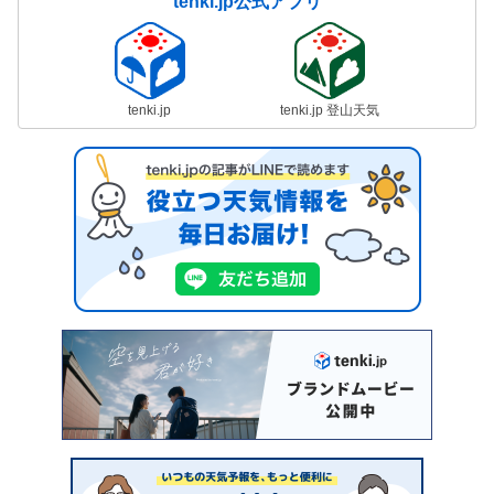
tenki.jp公式アプリ
tenki.jp
tenki.jp 登山天気