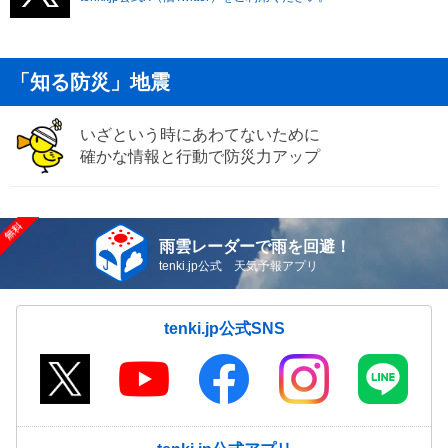
「知る防災」地震
いざという時にあわてないために
確かな情報と行動で防災力アップ
雨雲レーダーで雨を回避！
tenki.jp公式 天気予報アプリ
tenki.jp公式SNS