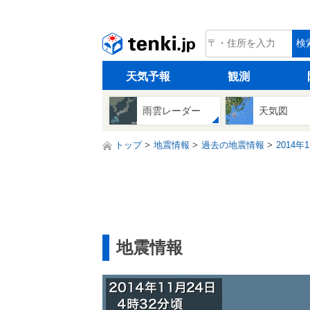
tenki.jp
検
天気予報
観測
雨雲レーダー
天気図
トップ
地震情報
過去の地震情報
2014年
地震情報