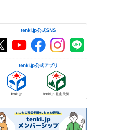
tenki.jp公式SNS
tenki.jp公式アプリ
tenki.jp
tenki.jp 登山天気