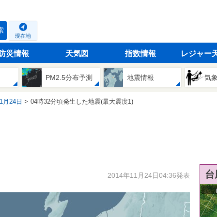
索
現在地
防災情報
天気図
指数情報
レジャー
PM2.5分布予測
地震情報
気
11月24日
04時32分頃発生した地震(最大震度1)
台
2014年11月24日04:36発表