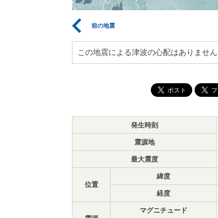
前の地震
この地震による津波の心配はありません
発生時刻
震源地
最大震度
緯度
位置
経度
マグニチュード