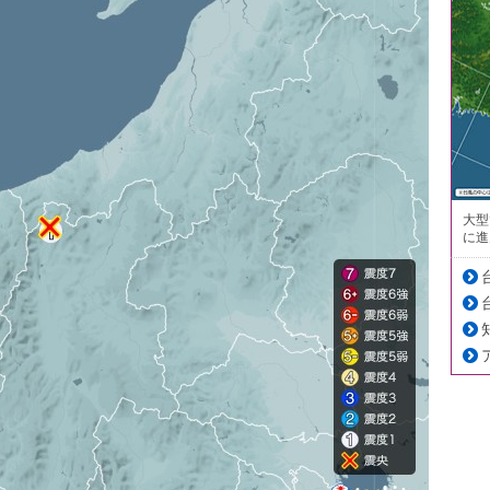
大型
に進