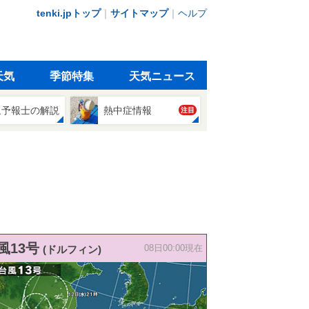
tenki.jpトップ
｜
サイトマップ
｜
ヘルプ
天気
季節特集
天気ニュース
象予報士の解説
熱中症情報
注目
風13号
(ドルフィン)
08日00:00現在