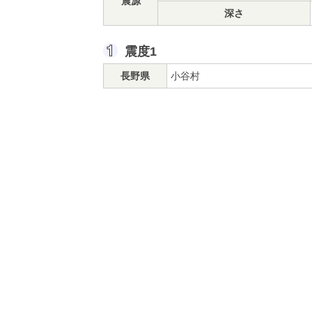
震源
深さ
震度1
長野県
小谷村