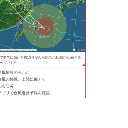
で非常に強い台風13号が久米島の北北西約70kmを西
んでいます
台風情報のみかた
台風の接近、上陸に備えて
知る防災
アプリで台風進路予報を確認