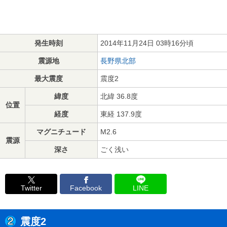
発生時刻
2014年11月24日 03時16分頃
震源地
長野県北部
最大震度
震度2
緯度
北緯 36.8度
位置
経度
東経 137.9度
マグニチュード
M2.6
震源
深さ
ごく浅い
Twitter
Facebook
LINE
震度2