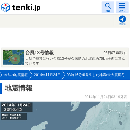
tenki.jp
検索
メニュー
現在地
台風13号情報
08日07:00現在
大型で非常に強い台風13号が久米島の北北西約70kmを西に進ん
でいます
過去の地震情報
2014年11月24日
03時16分頃発生した地震(最大震度2)
地震情報
2014年11月24日03:19発表