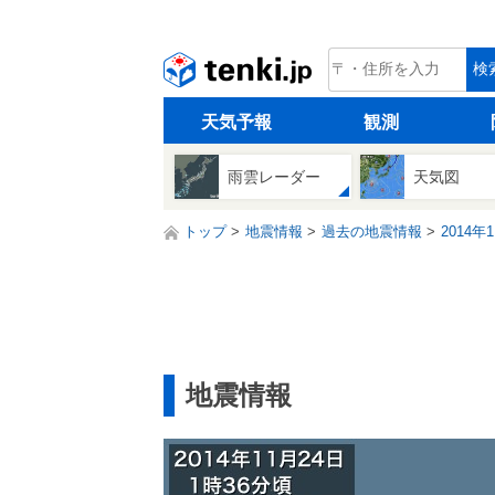
tenki.jp
検
天気予報
観測
雨雲レーダー
天気図
トップ
地震情報
過去の地震情報
2014年
地震情報