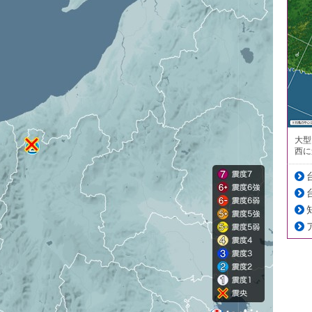
大型
西に