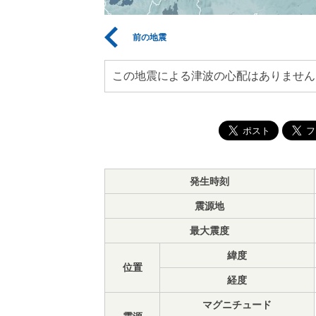
前の地震
この地震による津波の心配はありません
発生時刻
震源地
最大震度
緯度
位置
経度
マグニチュード