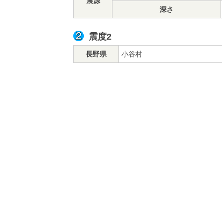
震源
深さ
震度2
長野県
小谷村