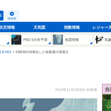
索
現在地
防災情報
天気図
指数情報
レジャー
PM2.5分布予測
地震情報
気
11月24日
01時36分頃発生した地震(最大震度2)
台
2014年11月24日01:40発表