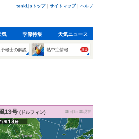
tenki.jpトップ
｜
サイトマップ
｜
ヘルプ
天気
季節特集
天気ニュース
象予報士の解説
熱中症情報
注目
風13号
(ドルフィン)
08日15:00現在