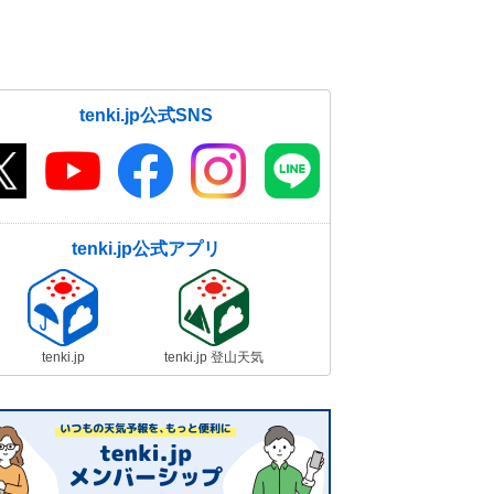
tenki.jp公式SNS
tenki.jp公式アプリ
tenki.jp
tenki.jp 登山天気