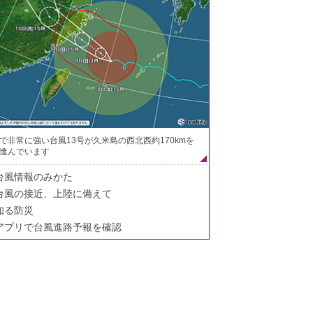
で非常に強い台風13号が久米島の西北西約170kmを
進んでいます
台風情報のみかた
台風の接近、上陸に備えて
知る防災
アプリで台風進路予報を確認