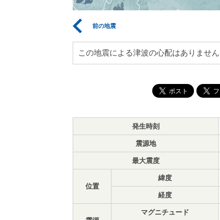
前の地震
この地震による津波の心配はありません
発生時刻
震源地
最大震度
緯度
位置
経度
マグニチュード