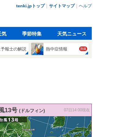
tenki.jpトップ
｜
サイトマップ
｜
ヘルプ
天気
季節特集
天気ニュース
象予報士の解説
熱中症情報
注目
風13号
(ドルフィン)
07日14:00現在