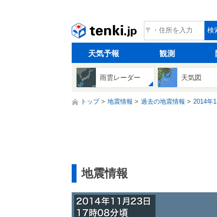
tenki.jp
検
天気予報
観測
雨雲レーダー
天気図
トップ
地震情報
過去の地震情報
2014年
地震情報