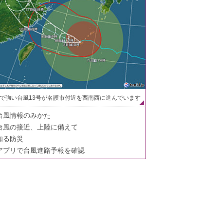
で強い台風13号が名護市付近を西南西に進んでいます
台風情報のみかた
台風の接近、上陸に備えて
知る防災
アプリで台風進路予報を確認