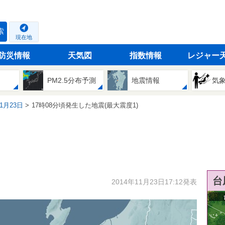
索
現在地
防災情報
天気図
指数情報
レジャー
PM2.5分布予測
地震情報
気
11月23日
17時08分頃発生した地震(最大震度1)
台
2014年11月23日17:12発表