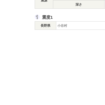
震源
深さ
震度1
長野県
小谷村