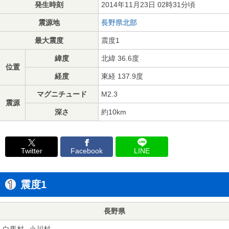
発生時刻
2014年11月23日 02時31分頃
震源地
長野県北部
最大震度
震度1
緯度
北緯 36.6度
位置
経度
東経 137.9度
マグニチュード
M2.3
震源
深さ
約10km
Twitter
Facebook
LINE
震度1
長野県
白馬村
小川村