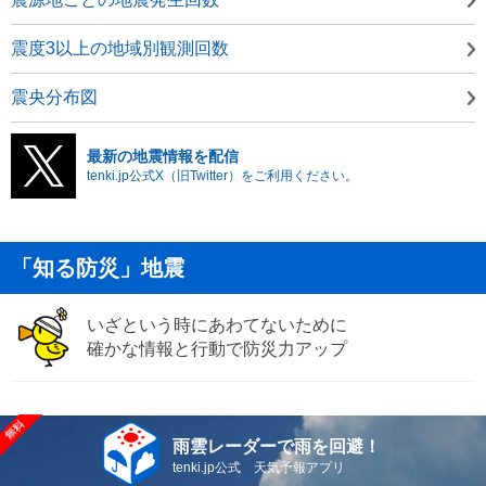
震度3以上の地域別観測回数
震央分布図
最新の地震情報を配信
tenki.jp公式X（旧Twitter）をご利用ください。
「知る防災」地震
いざという時にあわてないために
確かな情報と行動で防災力アップ
雨雲レーダーで雨を回避！
tenki.jp公式 天気予報アプリ