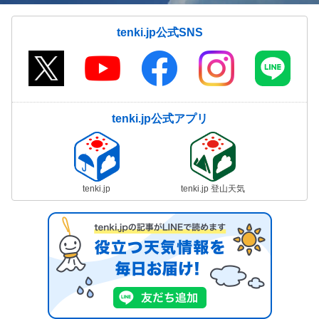
tenki.jp公式SNS
tenki.jp公式アプリ
tenki.jp
tenki.jp 登山天気