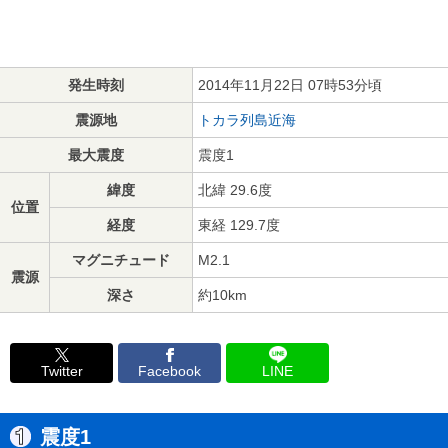
発生時刻
2014年11月22日 07時53分頃
震源地
トカラ列島近海
最大震度
震度1
緯度
北緯 29.6度
位置
経度
東経 129.7度
マグニチュード
M2.1
震源
深さ
約10km
Twitter
Facebook
LINE
震度1