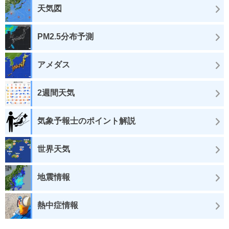
天気図
PM2.5分布予測
アメダス
2週間天気
気象予報士のポイント解説
世界天気
地震情報
熱中症情報