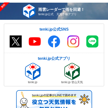
雨雲レーダーで雨を回避！
tenki.jp公式 天気予報アプリ
tenki.jp公式SNS
tenki.jp公式アプリ
tenki.jp
tenki.jp 登山天気