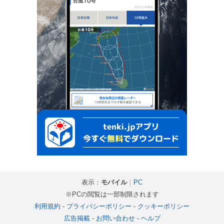
表示：
モバイル
｜
PC
※PCの閲覧は一部制限されます
利用規約
-
プライバシーポリシー
-
クッキーポリシー
広告掲載
-
お問い合わせ
-
ヘルプ