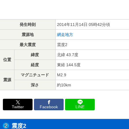
発生時刻
2014年11月14日 05時42分頃
震源地
網走地方
最大震度
震度2
緯度
北緯 43.7度
位置
経度
東経 144.5度
マグニチュード
M2.9
震源
深さ
約10km
Twitter
Facebook
LINE
震度2