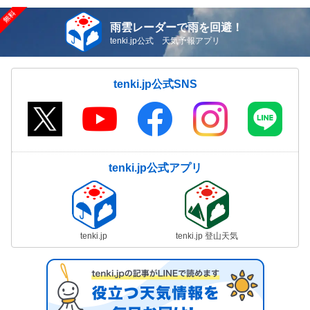
雨雲レーダーで雨を回避！
tenki.jp公式 天気予報アプリ
tenki.jp公式SNS
tenki.jp公式アプリ
tenki.jp
tenki.jp 登山天気