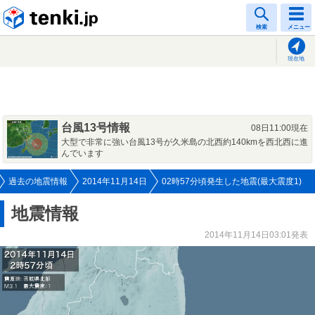
tenki.jp
検索
メニュー
現在地
台風13号情報
08日11:00現在
大型で非常に強い台風13号が久米島の北西約140kmを西北西に進
んでいます
過去の地震情報
2014年11月14日
02時57分頃発生した地震(最大震度1)
地震情報
2014年11月14日03:01発表