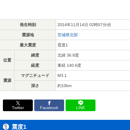
発生時刻
2014年11月14日 02時57分頃
震源地
茨城県北部
最大震度
震度1
緯度
北緯 36.8度
位置
経度
東経 140.6度
マグニチュード
M3.1
震源
深さ
約10km
Twitter
Facebook
LINE
震度1