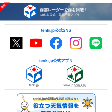
雨雲レーダーで雨を回避！
tenki.jp公式 天気予報アプリ
tenki.jp公式SNS
tenki.jp公式アプリ
tenki.jp
tenki.jp 登山天気