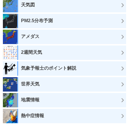
天気図
PM2.5分布予測
アメダス
2週間天気
気象予報士のポイント解説
世界天気
地震情報
熱中症情報