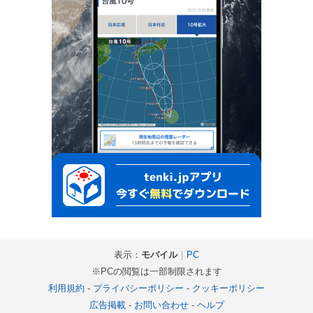
表示：
モバイル
｜
PC
※PCの閲覧は一部制限されます
利用規約
-
プライバシーポリシー
-
クッキーポリシー
広告掲載
-
お問い合わせ
-
ヘルプ