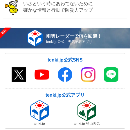
いざという時にあわてないために
確かな情報と行動で防災力アップ
雨雲レーダーで雨を回避！
tenki.jp公式 天気予報アプリ
tenki.jp公式SNS
tenki.jp公式アプリ
tenki.jp
tenki.jp 登山天気