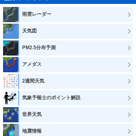
雨雲レーダー
天気図
PM2.5分布予測
アメダス
2週間天気
気象予報士のポイント解説
世界天気
地震情報