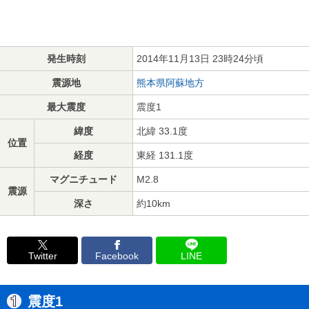
発生時刻
2014年11月13日 23時24分頃
震源地
熊本県阿蘇地方
最大震度
震度1
緯度
北緯 33.1度
位置
経度
東経 131.1度
マグニチュード
M2.8
震源
深さ
約10km
Twitter
Facebook
LINE
震度1