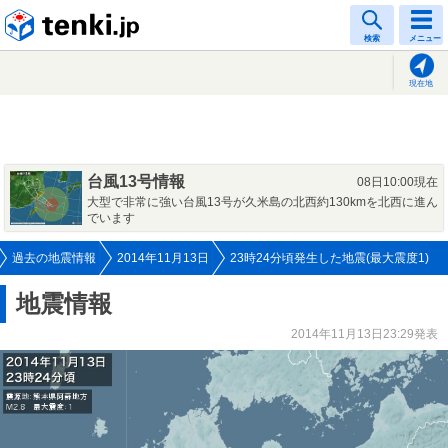
tenki.jp
検索
メニュー
現在地
台風13号情報
08日10:00現在
大型で非常に強い台風13号が久米島の北西約130kmを北西に進ん
でいます
過去の地震情報
2014年11月13日
23時24分頃発生した地震(最大震度1)
地震情報
2014年11月13日23:29発表