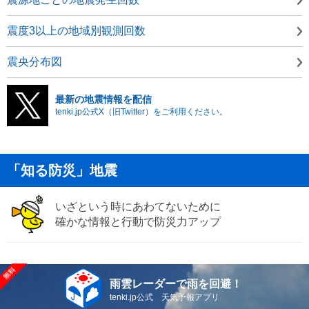
震度3以上の地域別観測回数
震央分布図
最新の地震情報を配信
tenki.jp公式X（旧Twitter）をご利用ください。
「知る防災」地震
いざという時にあわてないために
確かな情報と行動で防災力アップ
雨雲レーダーで雨を回避！
tenki.jp公式 天気予報アプリ