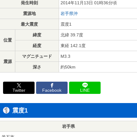
発生時刻
2014年11月13日 01時36分頃
震源地
岩手県沖
最大震度
震度1
緯度
北緯 39.7度
位置
経度
東経 142.1度
マグニチュード
M3.3
震源
深さ
約50km
Twitter
Facebook
LINE
震度1
岩手県
釜石市