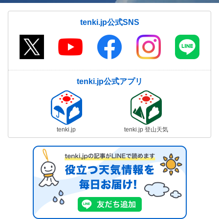
tenki.jp公式SNS
tenki.jp公式アプリ
tenki.jp
tenki.jp 登山天気