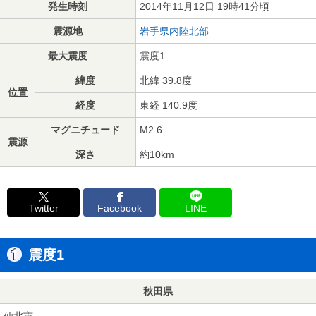
発生時刻
2014年11月12日 19時41分頃
震源地
岩手県内陸北部
最大震度
震度1
緯度
北緯 39.8度
位置
経度
東経 140.9度
マグニチュード
M2.6
震源
深さ
約10km
Twitter
Facebook
LINE
震度1
秋田県
仙北市