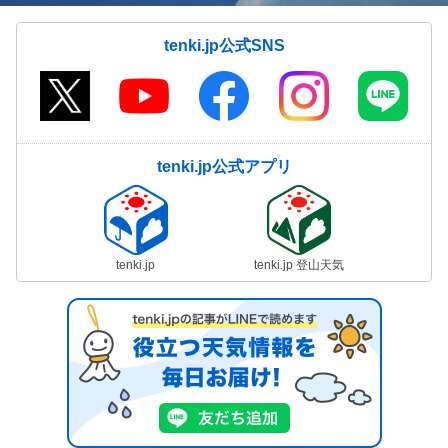
tenki.jp公式SNS
tenki.jp公式アプリ
tenki.jp
tenki.jp 登山天気