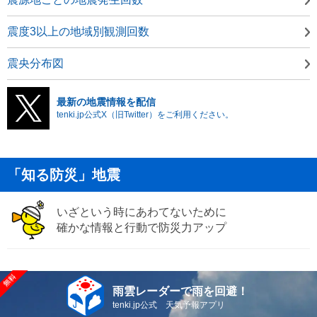
震度3以上の地域別観測回数
震央分布図
最新の地震情報を配信
tenki.jp公式X（旧Twitter）をご利用ください。
「知る防災」地震
いざという時にあわてないために
確かな情報と行動で防災力アップ
雨雲レーダーで雨を回避！
tenki.jp公式 天気予報アプリ