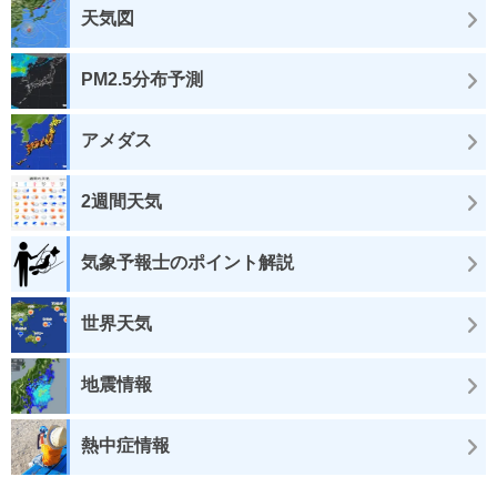
天気図
PM2.5分布予測
アメダス
2週間天気
気象予報士のポイント解説
世界天気
地震情報
熱中症情報