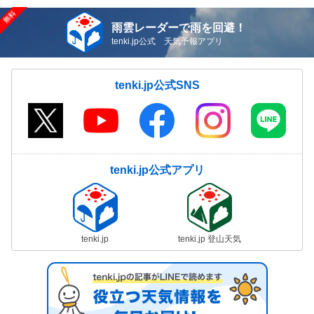
雨雲レーダーで雨を回避！
tenki.jp公式 天気予報アプリ
tenki.jp公式SNS
tenki.jp公式アプリ
tenki.jp
tenki.jp 登山天気