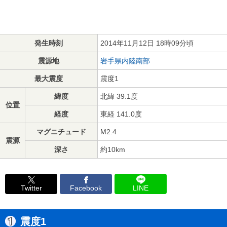
発生時刻
2014年11月12日 18時09分頃
震源地
岩手県内陸南部
最大震度
震度1
緯度
北緯 39.1度
位置
経度
東経 141.0度
マグニチュード
M2.4
震源
深さ
約10km
Twitter
Facebook
LINE
震度1