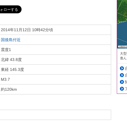
2014年11月12日 10時42分頃
国後島付近
震度1
大型
進ん
北緯 43.8度
東経 145.3度
M3.7
約120km