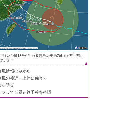
で強い台風13号が沖永良部島の東約70kmを西北西に
でいます
台風情報のみかた
台風の接近、上陸に備えて
知る防災
アプリで台風進路予報を確認