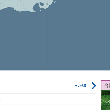
台
次の地震
。