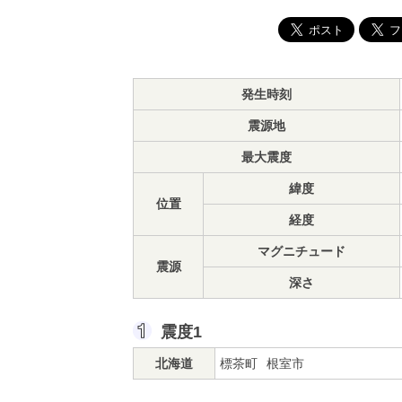
発生時刻
震源地
最大震度
緯度
位置
経度
マグニチュード
震源
深さ
震度1
北海道
標茶町
根室市