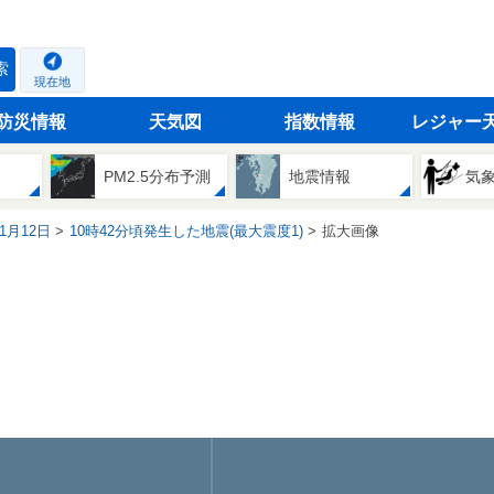
索
現在地
防災情報
天気図
指数情報
レジャー
PM2.5分布予測
地震情報
気
11月12日
10時42分頃発生した地震(最大震度1)
拡大画像