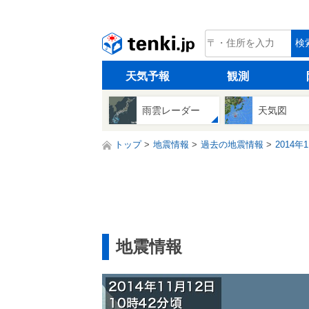
tenki.jp
検
天気予報
観測
雨雲レーダー
天気図
トップ
地震情報
過去の地震情報
2014年
地震情報