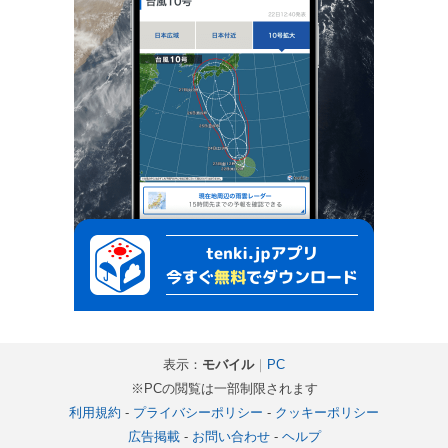
表示：
モバイル
｜
PC
※PCの閲覧は一部制限されます
利用規約
-
プライバシーポリシー
-
クッキーポリシー
広告掲載
-
お問い合わせ
-
ヘルプ