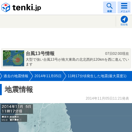
tenki.jp
検索
メニュー
現在地
台風13号情報
07日02:00現在
大型で強い台風13号が南大東島の北北西約120kmを西に進んでい
ます
過去の地震情報
2014年11月05日
11時17分頃発生した地震(最大震度1)
地震情報
2014年11月05日11:21発表