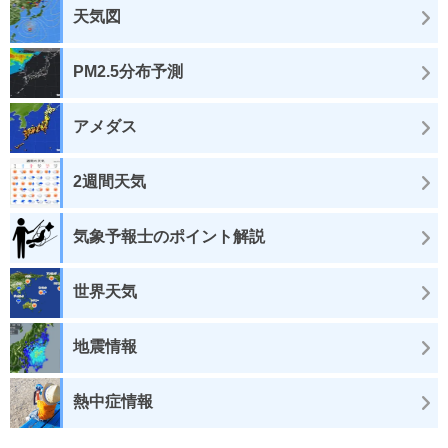
天気図
PM2.5分布予測
アメダス
2週間天気
気象予報士のポイント解説
世界天気
地震情報
熱中症情報