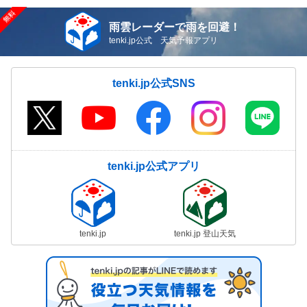
雨雲レーダーで雨を回避！
tenki.jp公式 天気予報アプリ
tenki.jp公式SNS
tenki.jp公式アプリ
tenki.jp
tenki.jp 登山天気