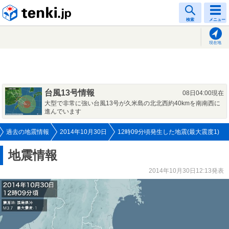
tenki.jp
検索
メニュー
現在地
台風13号情報
08日04:00現在
大型で非常に強い台風13号が久米島の北北西約40kmを南南西に
進んでいます
過去の地震情報
2014年10月30日
12時09分頃発生した地震(最大震度1)
地震情報
2014年10月30日12:13発表