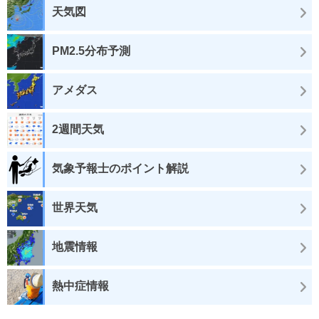
天気図
PM2.5分布予測
アメダス
2週間天気
気象予報士のポイント解説
世界天気
地震情報
熱中症情報