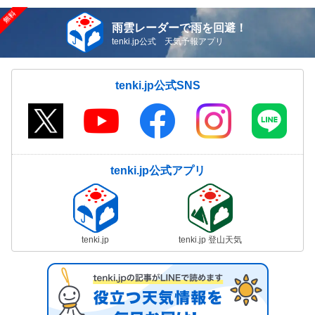
雨雲レーダーで雨を回避！
tenki.jp公式 天気予報アプリ
tenki.jp公式SNS
tenki.jp公式アプリ
tenki.jp
tenki.jp 登山天気