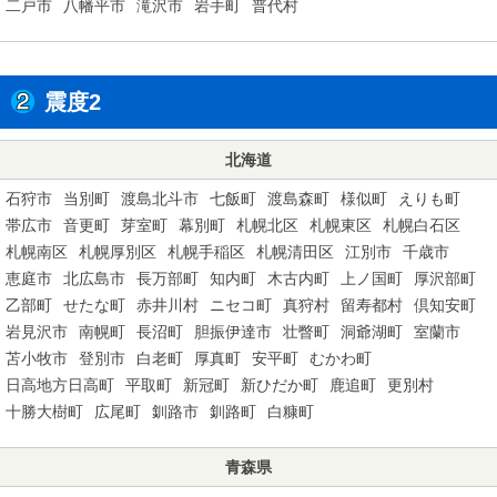
二戸市
八幡平市
滝沢市
岩手町
普代村
震度2
北海道
石狩市
当別町
渡島北斗市
七飯町
渡島森町
様似町
えりも町
帯広市
音更町
芽室町
幕別町
札幌北区
札幌東区
札幌白石区
札幌南区
札幌厚別区
札幌手稲区
札幌清田区
江別市
千歳市
恵庭市
北広島市
長万部町
知内町
木古内町
上ノ国町
厚沢部町
乙部町
せたな町
赤井川村
ニセコ町
真狩村
留寿都村
倶知安町
岩見沢市
南幌町
長沼町
胆振伊達市
壮瞥町
洞爺湖町
室蘭市
苫小牧市
登別市
白老町
厚真町
安平町
むかわ町
日高地方日高町
平取町
新冠町
新ひだか町
鹿追町
更別村
十勝大樹町
広尾町
釧路市
釧路町
白糠町
青森県