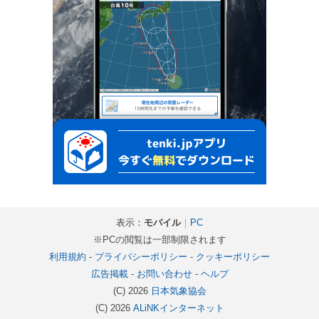
表示：
モバイル
｜
PC
※PCの閲覧は一部制限されます
利用規約
-
プライバシーポリシー
-
クッキーポリシー
広告掲載
-
お問い合わせ
-
ヘルプ
(C) 2026
日本気象協会
(C) 2026
ALiNKインターネット