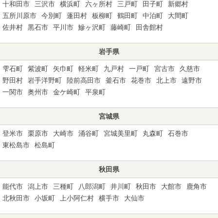
十和田市
三沢市
横浜町
六ヶ所村
三戸町
田子町
新郷村
五所川原市
今別町
蓬田村
板柳町
鶴田町
中泊町
大間町
佐井村
黒石市
平川市
鰺ヶ沢町
藤崎町
田舎館村
岩手県
雫石町
紫波町
矢巾町
軽米町
九戸村
一戸町
宮古市
久慈市
野田村
岩手洋野町
陸前高田市
釜石市
花巻市
北上市
遠野市
一関市
奥州市
金ケ崎町
平泉町
宮城県
登米市
栗原市
大崎市
涌谷町
宮城美里町
丸森町
石巻市
東松島市
松島町
秋田県
能代市
潟上市
三種町
八郎潟町
井川町
秋田市
大館市
鹿角市
北秋田市
小坂町
上小阿仁村
横手市
大仙市