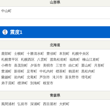
山形県
中山町
震度1
北海道
鹿部町
士幌町
十勝清水町
豊頃町
本別町
札幌中央区
札幌豊平区
札幌西区
八雲町
渡島松前町
福島町
檜山江差町
小樽市
喜茂別町
夕張市
美唄市
三笠市
由仁町
栗山町
月形町
豊浦町
新得町
足寄町
中札内村
標茶町
鶴居村
黒松内町
蘭越町
岩内町
北竜町
芦別市
滝川市
富良野市
増毛町
弟子屈町
標津町
別海町
根室市
青森県
風間浦村
弘前市
深浦町
西目屋村
大鰐町