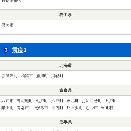
岩手県
盛岡市
震度3
北海道
新篠津村
函館市
浦河町
浦幌町
青森県
八戸市
野辺地町
七戸町
六戸町
東北町
おいらせ町
五戸町
階上町
青森市
つがる市
平内町
外ヶ浜町
むつ市
東通村
岩手県