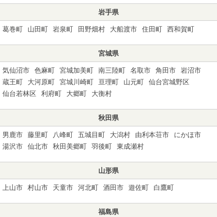
岩手県
葛巻町
山田町
岩泉町
田野畑村
大船渡市
住田町
西和賀町
宮城県
気仙沼市
色麻町
宮城加美町
南三陸町
名取市
角田市
岩沼市
蔵王町
大河原町
宮城川崎町
亘理町
山元町
仙台宮城野区
仙台若林区
利府町
大郷町
大衡村
秋田県
男鹿市
藤里町
八峰町
五城目町
大潟村
由利本荘市
にかほ市
湯沢市
仙北市
秋田美郷町
羽後町
東成瀬村
山形県
上山市
村山市
天童市
河北町
酒田市
遊佐町
白鷹町
福島県