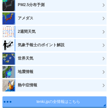
PM2.5分布予測
アメダス
2週間天気
気象予報士のポイント解説
世界天気
地震情報
熱中症情報
tenki.jpの全情報はこちら