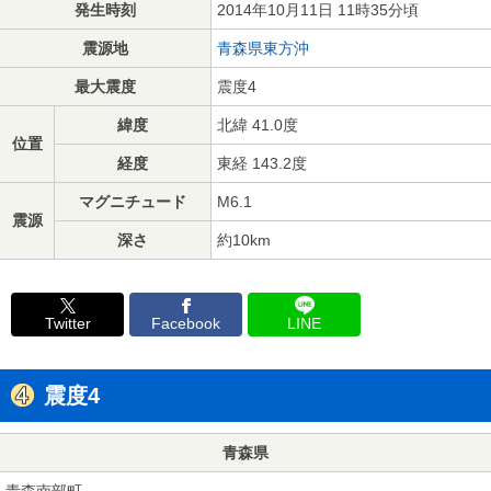
発生時刻
2014年10月11日 11時35分頃
震源地
青森県東方沖
最大震度
震度4
緯度
北緯 41.0度
位置
経度
東経 143.2度
マグニチュード
M6.1
震源
深さ
約10km
Twitter
Facebook
LINE
震度4
青森県
青森南部町