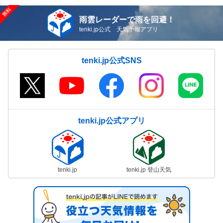
雨雲レーダーで雨を回避！
tenki.jp公式 天気予報アプリ
tenki.jp公式SNS
tenki.jp公式アプリ
tenki.jp
tenki.jp 登山天気