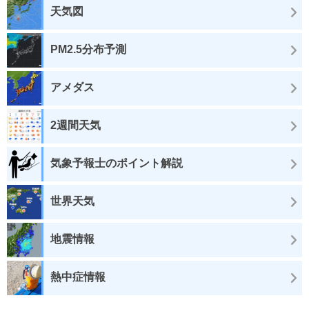
天気図
PM2.5分布予測
アメダス
2週間天気
気象予報士のポイント解説
世界天気
地震情報
熱中症情報