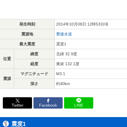
発生時刻
2014年10月08日 12時53分頃
震源地
豊後水道
最大震度
震度1
緯度
北緯 32.9度
位置
経度
東経 132.1度
マグニチュード
M3.1
震源
深さ
約40km
Twitter
Facebook
LINE
震度1