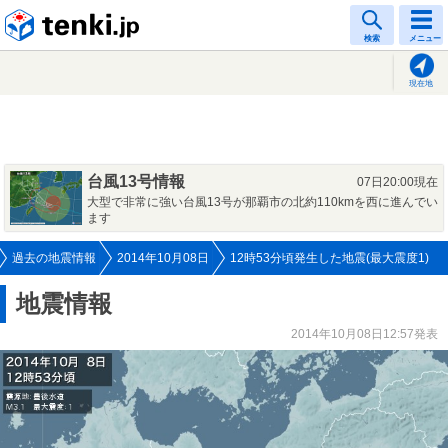
tenki.jp
検索
メニュー
現在地
台風13号情報
07日20:00現在
大型で非常に強い台風13号が那覇市の北約110kmを西に進んでい
ます
過去の地震情報
2014年10月08日
12時53分頃発生した地震(最大震度1)
地震情報
2014年10月08日12:57発表