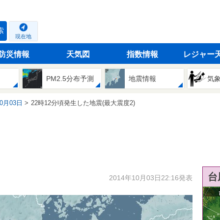
索
現在地
防災情報
天気図
指数情報
レジャー
PM2.5分布予測
地震情報
気
10月03日
22時12分頃発生した地震(最大震度2)
台
2014年10月03日22:16発表