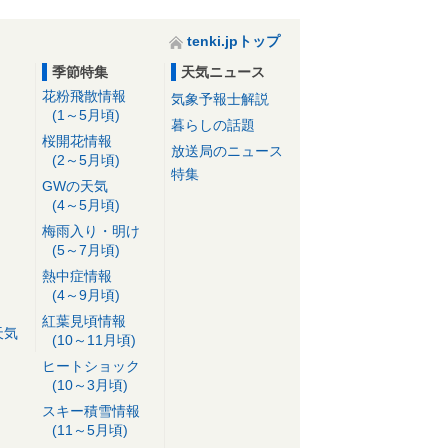
tenki.jpトップ
季節特集
天気ニュース
花粉飛散情報
気象予報士解説
(1～5月頃)
暮らしの話題
桜開花情報
放送局のニュース
(2～5月頃)
特集
GWの天気
(4～5月頃)
梅雨入り・明け
(5～7月頃)
熱中症情報
(4～9月頃)
紅葉見頃情報
天気
(10～11月頃)
ヒートショック
(10～3月頃)
スキー積雪情報
(11～5月頃)