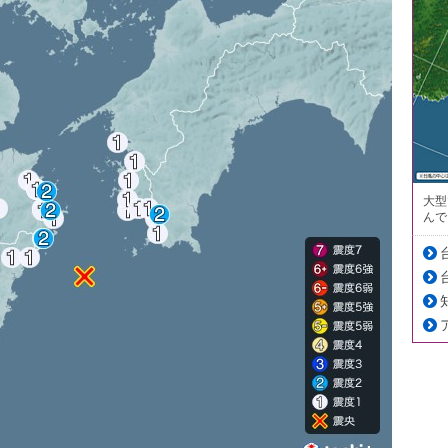
大型
んで