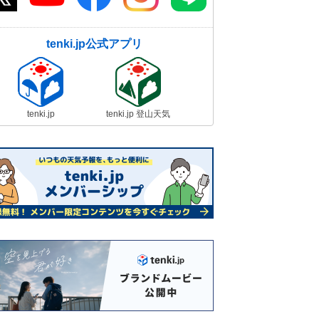
tenki.jp公式アプリ
tenki.jp
tenki.jp 登山天気