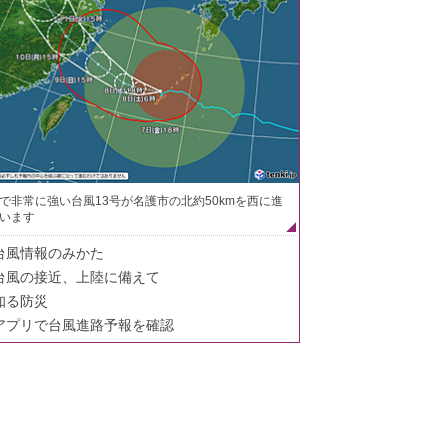
で非常に強い台風13号が名護市の北約50kmを西に進
います
台風情報のみかた
台風の接近、上陸に備えて
知る防災
アプリで台風進路予報を確認