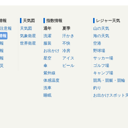
情報
天気図
指数情報
レジャー天気
注意報
天気図
通年
夏季
山の天気
情報
気象衛星
洗濯
汗かき
海の天気
報
世界衛星
服装
不快
空港
報
お出かけ
冷房
野球場
報
星空
アイス
サッカー場
災
傘
ビール
ゴルフ場
紫外線
キャンプ場
体感温度
競馬・競艇・競輪
洗車
釣り
睡眠
お出かけスポット