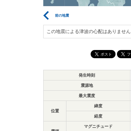
前の地震
この地震による津波の心配はありません
発生時刻
震源地
最大震度
緯度
位置
経度
マグニチュード