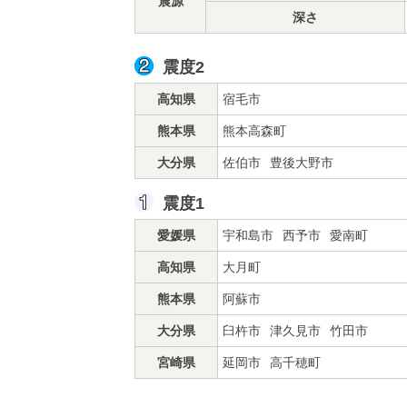
震源
深さ
震度2
高知県
宿毛市
熊本県
熊本高森町
大分県
佐伯市
豊後大野市
震度1
愛媛県
宇和島市
西予市
愛南町
高知県
大月町
熊本県
阿蘇市
大分県
臼杵市
津久見市
竹田市
宮崎県
延岡市
高千穂町