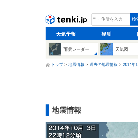
tenki.jp
検
天気予報
観測
雨雲レーダー
天気図
トップ
地震情報
過去の地震情報
2014年
地震情報