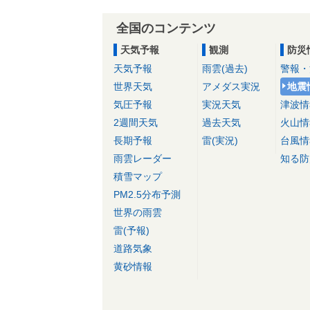
全国のコンテンツ
天気予報
観測
防災
天気予報
雨雲(過去)
警報・
世界天気
アメダス実況
地震
気圧予報
実況天気
津波情
2週間天気
過去天気
火山情
長期予報
雷(実況)
台風情
雨雲レーダー
知る防
積雪マップ
PM2.5分布予測
世界の雨雲
雷(予報)
道路気象
黄砂情報