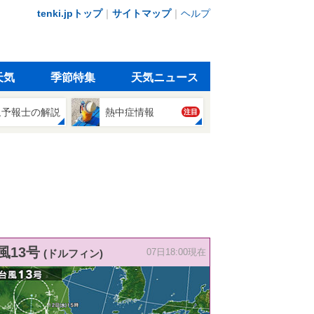
tenki.jpトップ
｜
サイトマップ
｜
ヘルプ
天気
季節特集
天気ニュース
象予報士の解説
熱中症情報
注目
風13号
(ドルフィン)
07日18:00現在