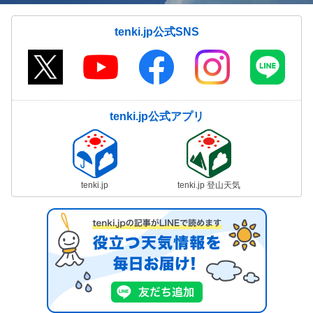
tenki.jp公式SNS
tenki.jp公式アプリ
tenki.jp
tenki.jp 登山天気