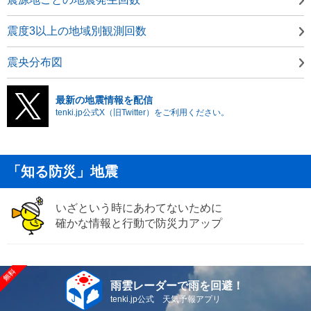
震度3以上の地域別観測回数
震央分布図
最新の地震情報を配信
tenki.jp公式X（旧Twitter）をご利用ください。
「知る防災」地震
いざという時にあわてないために
確かな情報と行動で防災力アップ
雨雲レーダーで雨を回避！
tenki.jp公式 天気予報アプリ