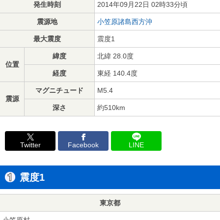
発生時刻
2014年09月22日 02時33分頃
震源地
小笠原諸島西方沖
最大震度
震度1
緯度
北緯 28.0度
位置
経度
東経 140.4度
マグニチュード
M5.4
震源
深さ
約510km
Twitter
Facebook
LINE
震度1
東京都
小笠原村