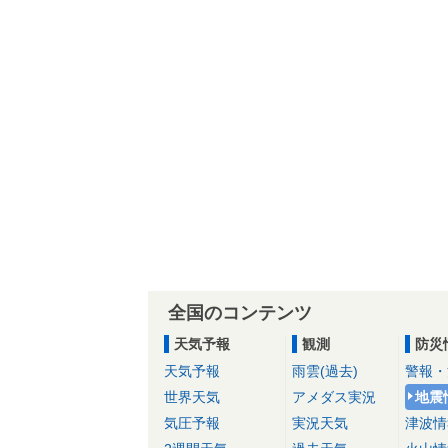
全国のコンテンツ
天気予報
観測
防災
天気予報
雨雲(過去)
警報・
世界天気
アメダス実況
地震
気圧予報
実況天気
津波情