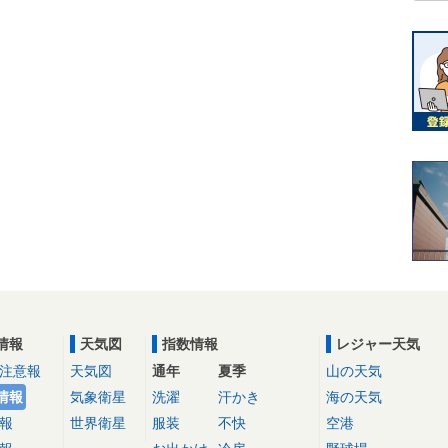
情報
天気図
指数情報
レジャー天気
注意報
天気図
通年
夏季
山の天気
情報
気象衛星
洗濯
汗かき
海の天気
報
世界衛星
服装
不快
空港