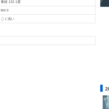
東経 132.1度
M4.0
ごく浅い
2