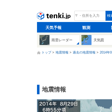
tenki.jp
検
天気予報
観測
雨雲レーダー
天気図
トップ
地震情報
過去の地震情報
2014年
地震情報