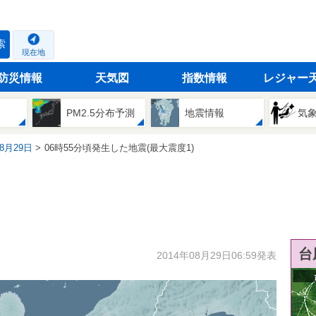
索
現在地
防災情報
天気図
指数情報
レジャー
PM2.5分布予測
地震情報
気
08月29日
06時55分頃発生した地震(最大震度1)
台
2014年08月29日06:59発表