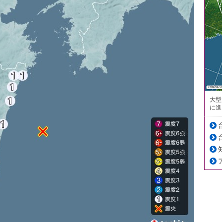
大型
に進