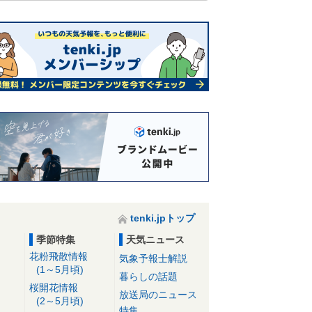
tenki.jpトップ
季節特集
天気ニュース
花粉飛散情報
気象予報士解説
(1～5月頃)
暮らしの話題
桜開花情報
放送局のニュース
(2～5月頃)
特集