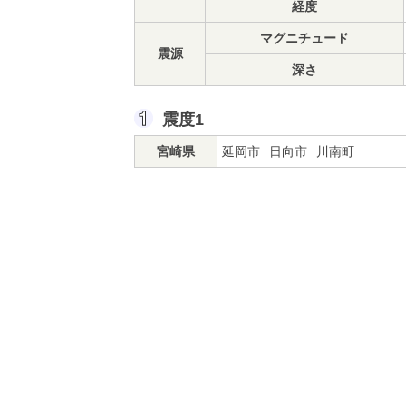
経度
マグニチュード
震源
深さ
震度1
宮崎県
延岡市
日向市
川南町