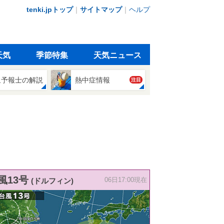
tenki.jpトップ
｜
サイトマップ
｜
ヘルプ
天気
季節特集
天気ニュース
象予報士の解説
熱中症情報
注目
風13号
(ドルフィン)
06日17:00現在