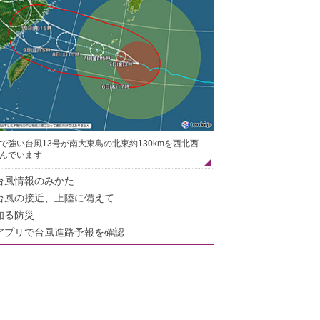
で強い台風13号が南大東島の北東約130kmを西北西
んでいます
台風情報のみかた
台風の接近、上陸に備えて
知る防災
アプリで台風進路予報を確認