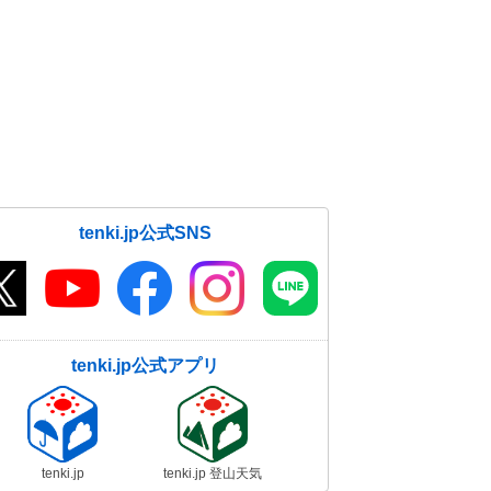
tenki.jp公式SNS
tenki.jp公式アプリ
tenki.jp
tenki.jp 登山天気