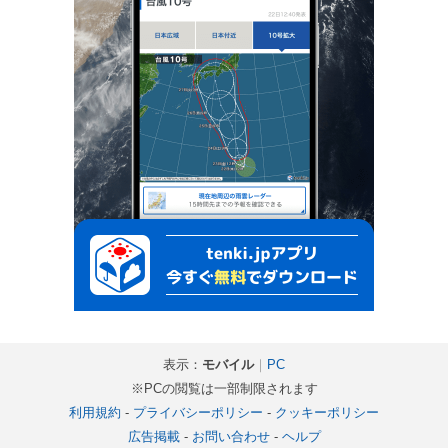
表示：
モバイル
｜
PC
※PCの閲覧は一部制限されます
利用規約
-
プライバシーポリシー
-
クッキーポリシー
広告掲載
-
お問い合わせ
-
ヘルプ