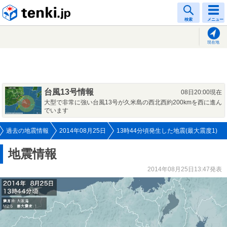
tenki.jp
検索
メニュー
現在地
台風13号情報
08日20:00現在
大型で非常に強い台風13号が久米島の西北西約200kmを西に進ん
でいます
過去の地震情報
2014年08月25日
13時44分頃発生した地震(最大震度1)
地震情報
2014年08月25日13:47発表