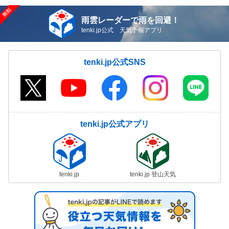
雨雲レーダーで雨を回避！
tenki.jp公式 天気予報アプリ
tenki.jp公式SNS
tenki.jp公式アプリ
tenki.jp
tenki.jp 登山天気