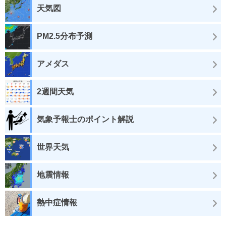
天気図
PM2.5分布予測
アメダス
2週間天気
気象予報士のポイント解説
世界天気
地震情報
熱中症情報