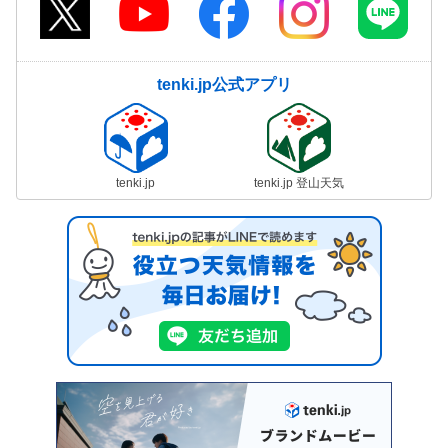
tenki.jp公式アプリ
tenki.jp
tenki.jp 登山天気