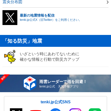
震央分布図
最新の地震情報を配信
tenki.jp公式X（旧Twitter）をご利用ください。
「知る防災」地震
いざという時にあわてないために
確かな情報と行動で防災力アップ
雨雲レーダーで雨を回避！
tenki.jp公式 天気予報アプリ
tenki.jp公式SNS