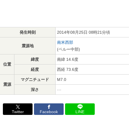
発生時刻
2014年08月25日 08時21分頃
南米西部
震源地
(ペルー中部)
緯度
南緯 14.6度
位置
経度
西経 73.6度
マグニチュード
M7.0
震源
深さ
---
Twitter
Facebook
LINE