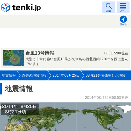
tenki.jp
検索
メニュー
現在地
台風13号情報
08日15:00現在
大型で非常に強い台風13号が久米島の西北西約170kmを西に進ん
でいます
地震情報
過去の地震情報
2014年08月25日
08時21分頃発生した地震
地震情報
2014年08月25日08:53発表