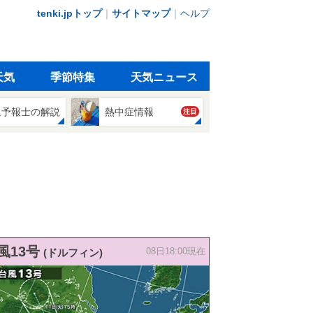
tenki.jpトップ
｜
サイトマップ
｜
ヘルプ
天気
季節特集
天気ニュース
象予報士の解説
熱中症情報
注目
風13号
(ドルフィン)
08日18:00現在