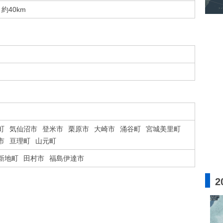
約40km
町
気仙沼市
登米市
栗原市
大崎市
涌谷町
宮城美里町
市
亘理町
山元町
新地町
田村市
福島伊達市
2