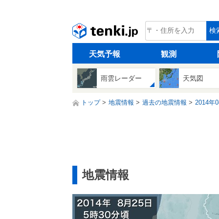
tenki.jp
検
天気予報
観測
雨雲レーダー
天気図
トップ
地震情報
過去の地震情報
2014年
地震情報