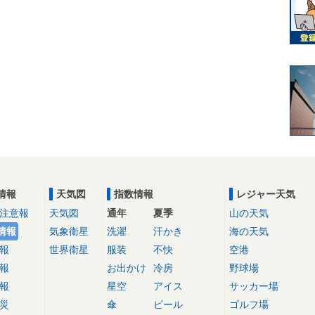
情報
天気図
指数情報
レジャー天気
注意報
天気図
通年
夏季
山の天気
情報
気象衛星
洗濯
汗かき
海の天気
報
世界衛星
服装
不快
空港
報
お出かけ
冷房
野球場
報
星空
アイス
サッカー場
災
傘
ビール
ゴルフ場