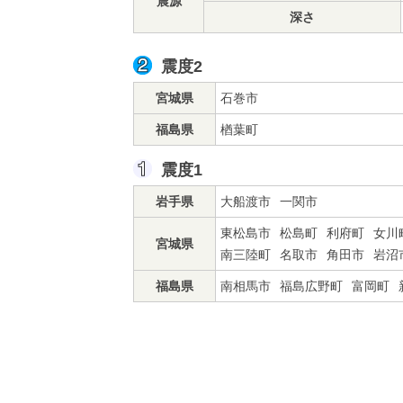
震源
深さ
震度2
宮城県
石巻市
福島県
楢葉町
震度1
岩手県
大船渡市
一関市
東松島市
松島町
利府町
女川
宮城県
南三陸町
名取市
角田市
岩沼
福島県
南相馬市
福島広野町
富岡町