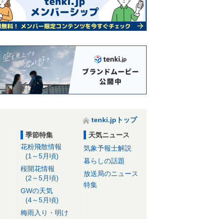
tenki.jpトップ
季節特集
天気ニュース
花粉飛散情報
気象予報士解説
(1～5月頃)
暮らしの話題
桜開花情報
放送局のニュース
(2～5月頃)
特集
GWの天気
(4～5月頃)
梅雨入り・明け