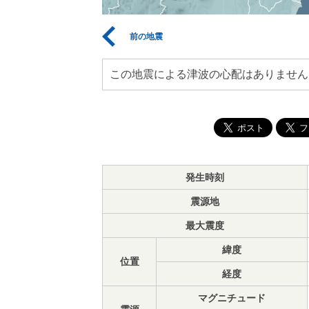
前の地震
この地震による津波の心配はありません
発生時刻
震源地
最大震度
緯度
位置
経度
マグニチュード