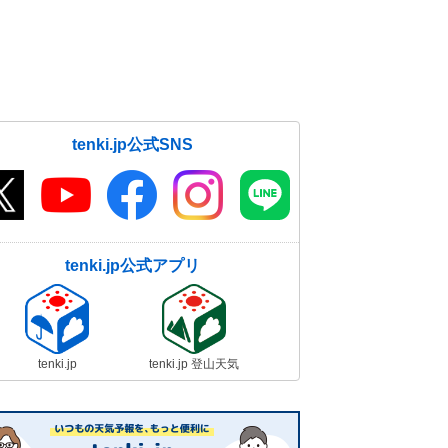
tenki.jp公式SNS
tenki.jp公式アプリ
tenki.jp
tenki.jp 登山天気