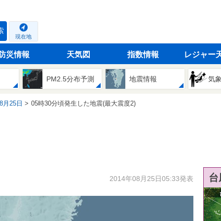
索
現在地
防災情報
天気図
指数情報
レジャー
PM2.5分布予測
地震情報
気
08月25日
05時30分頃発生した地震(最大震度2)
台
2014年08月25日05:33発表