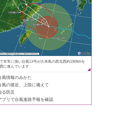
で非常に強い台風13号が久米島の西北西約190kmを
西に進んでいます
台風情報のみかた
台風の接近、上陸に備えて
知る防災
アプリで台風進路予報を確認