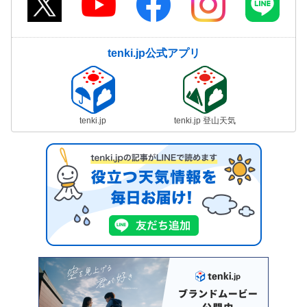
tenki.jp公式アプリ
tenki.jp
tenki.jp 登山天気