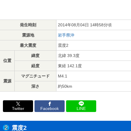
発生時刻
2014年08月04日 14時58分頃
震源地
岩手県沖
最大震度
震度2
緯度
北緯 39.3度
位置
経度
東経 142.1度
マグニチュード
M4.1
震源
深さ
約50km
Twitter
Facebook
LINE
震度2