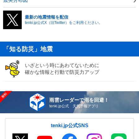
震央分布図
最新の地震情報を配信
tenki.jp公式X（旧Twitter）をご利用ください。
「知る防災」地震
いざという時にあわてないために
確かな情報と行動で防災力アップ
雨雲レーダーで雨を回避！
tenki.jp公式 天気予報アプリ
tenki.jp公式SNS