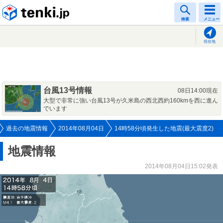
tenki.jp
検索
メニュー
現在地
台風13号情報
08日14:00現在
大型で非常に強い台風13号が久米島の西北西約160kmを西に進ん
でいます
過去の地震情報
2014年08月04日
14時58分頃発生した地震(最大震度2)
地震情報
2014年08月04日15:02発表