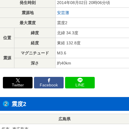
発生時刻
2014年08月02日 20時06分頃
震源地
安芸灘
最大震度
震度2
緯度
北緯 34.3度
位置
経度
東経 132.8度
マグニチュード
M3.6
震源
深さ
約40km
Twitter
Facebook
LINE
震度2
広島県
呉市
東広島市