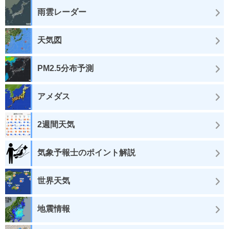
雨雲レーダー
天気図
PM2.5分布予測
アメダス
2週間天気
気象予報士のポイント解説
世界天気
地震情報