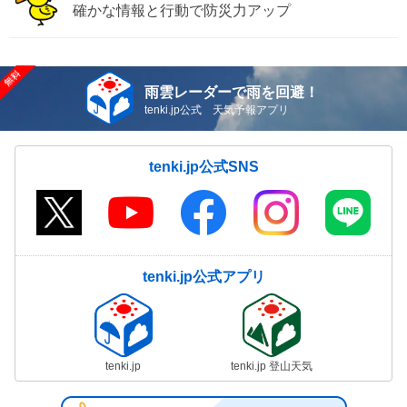
確かな情報と行動で防災力アップ
雨雲レーダーで雨を回避！
tenki.jp公式 天気予報アプリ
tenki.jp公式SNS
tenki.jp公式アプリ
tenki.jp
tenki.jp 登山天気