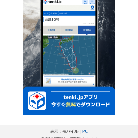
表示：
モバイル
｜
PC