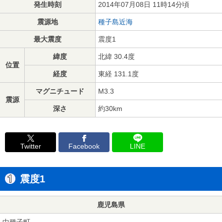
発生時刻
2014年07月08日 11時14分頃
震源地
種子島近海
最大震度
震度1
緯度
北緯 30.4度
位置
経度
東経 131.1度
マグニチュード
M3.3
震源
深さ
約30km
Twitter
Facebook
LINE
震度1
鹿児島県
中種子町