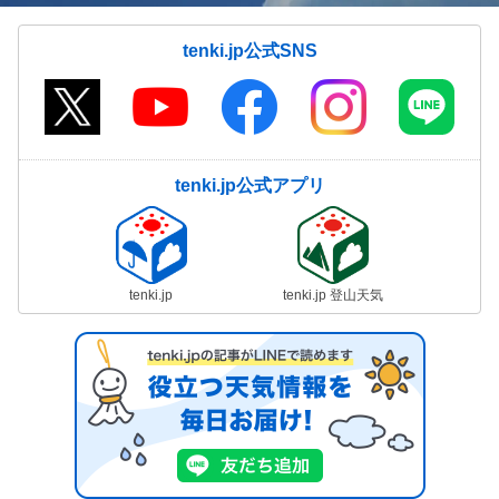
tenki.jp公式SNS
tenki.jp公式アプリ
tenki.jp
tenki.jp 登山天気