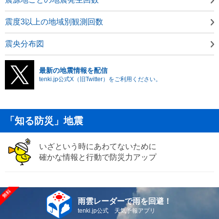
震度3以上の地域別観測回数
震央分布図
最新の地震情報を配信
tenki.jp公式X（旧Twitter）をご利用ください。
「知る防災」地震
いざという時にあわてないために
確かな情報と行動で防災力アップ
雨雲レーダーで雨を回避！
tenki.jp公式 天気予報アプリ