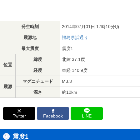
発生時刻
2014年07月01日 17時10分頃
震源地
福島県浜通り
最大震度
震度1
緯度
北緯 37.1度
位置
経度
東経 140.9度
マグニチュード
M3.3
震源
深さ
約10km
Twitter
Facebook
LINE
震度1