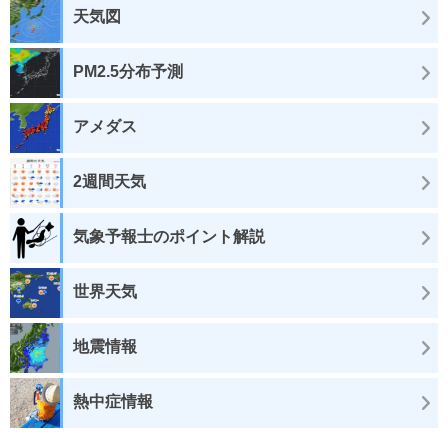
天気図
PM2.5分布予測
アメダス
2週間天気
気象予報士のポイント解説
世界天気
地震情報
熱中症情報