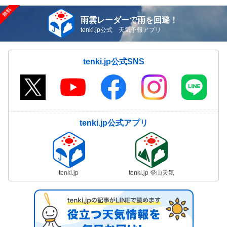
雨雲レーダーで雨を回避！
tenki.jp公式 天気予報アプリ
tenki.jp公式SNS
tenki.jp公式アプリ
tenki.jp
tenki.jp 登山天気