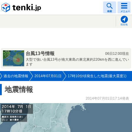
tenki.jp
検索
メニュー
現在地
台風13号情報
06日12:00現在
大型で強い台風13号が南大東島の東北東約220kmを西に進んでい
ます
過去の地震情報
2014年07月01日
17時10分頃発生した地震(最大震度1)
地震情報
2014年07月01日17:14発表