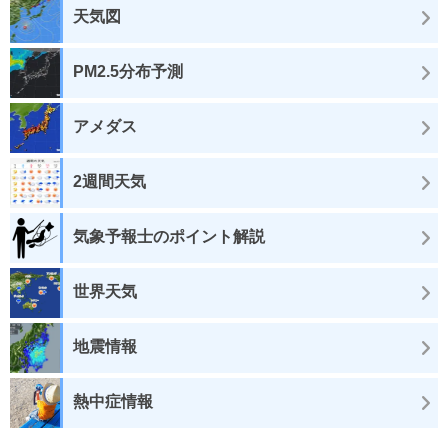
天気図
PM2.5分布予測
アメダス
2週間天気
気象予報士のポイント解説
世界天気
地震情報
熱中症情報