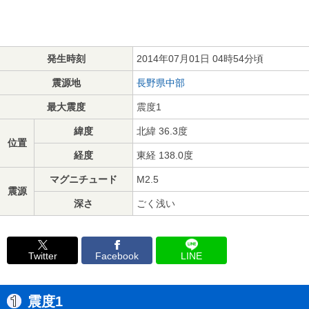
発生時刻
2014年07月01日 04時54分頃
震源地
長野県中部
最大震度
震度1
緯度
北緯 36.3度
位置
経度
東経 138.0度
マグニチュード
M2.5
震源
深さ
ごく浅い
Twitter
Facebook
LINE
震度1