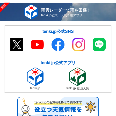
雨雲レーダーで雨を回避！
tenki.jp公式 天気予報アプリ
tenki.jp公式SNS
tenki.jp公式アプリ
tenki.jp
tenki.jp 登山天気