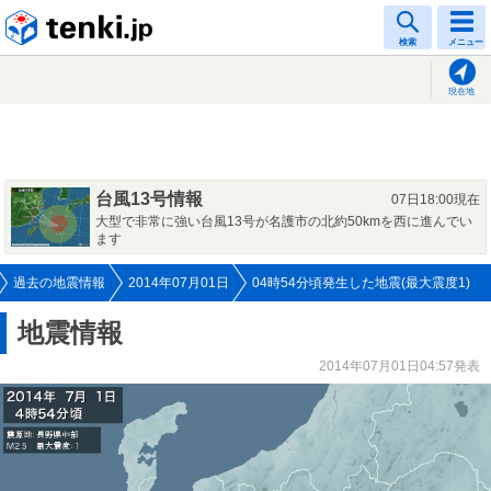
tenki.jp
検索
メニュー
現在地
台風13号情報
07日18:00現在
大型で非常に強い台風13号が名護市の北約50kmを西に進んでい
ます
過去の地震情報
2014年07月01日
04時54分頃発生した地震(最大震度1)
地震情報
2014年07月01日04:57発表