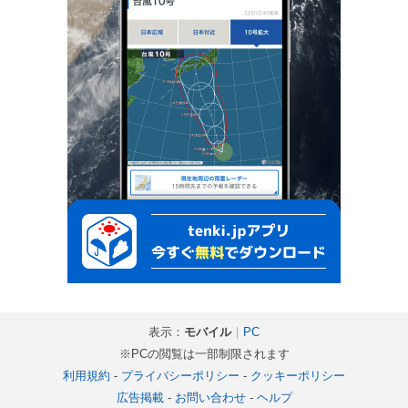
表示：
モバイル
｜
PC
※PCの閲覧は一部制限されます
利用規約
-
プライバシーポリシー
-
クッキーポリシー
広告掲載
-
お問い合わせ
-
ヘルプ