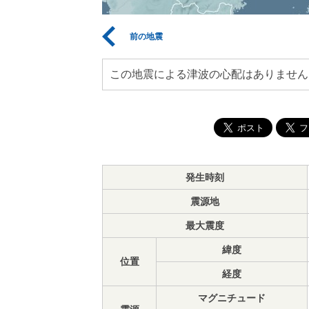
前の地震
この地震による津波の心配はありません
発生時刻
震源地
最大震度
緯度
位置
経度
マグニチュード