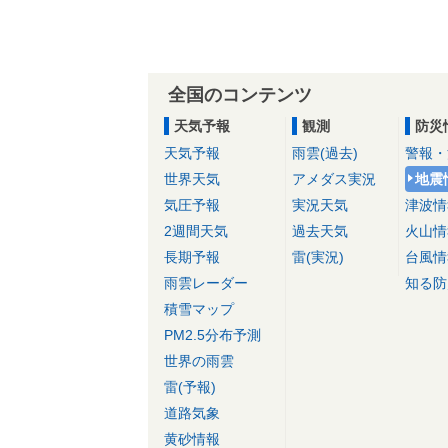
全国のコンテンツ
天気予報
観測
防災
天気予報
雨雲(過去)
警報・
世界天気
アメダス実況
地震
気圧予報
実況天気
津波情
2週間天気
過去天気
火山情
長期予報
雷(実況)
台風情
雨雲レーダー
知る防
積雪マップ
PM2.5分布予測
世界の雨雲
雷(予報)
道路気象
黄砂情報