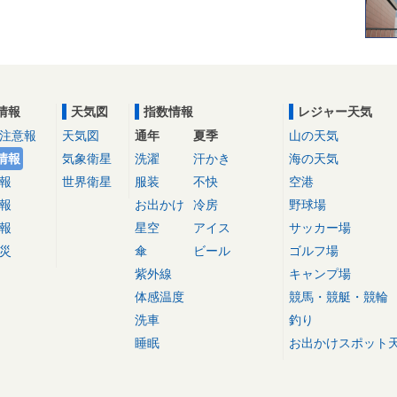
情報
天気図
指数情報
レジャー天気
注意報
天気図
通年
夏季
山の天気
情報
気象衛星
洗濯
汗かき
海の天気
報
世界衛星
服装
不快
空港
報
お出かけ
冷房
野球場
報
星空
アイス
サッカー場
災
傘
ビール
ゴルフ場
紫外線
キャンプ場
体感温度
競馬・競艇・競輪
洗車
釣り
睡眠
お出かけスポット