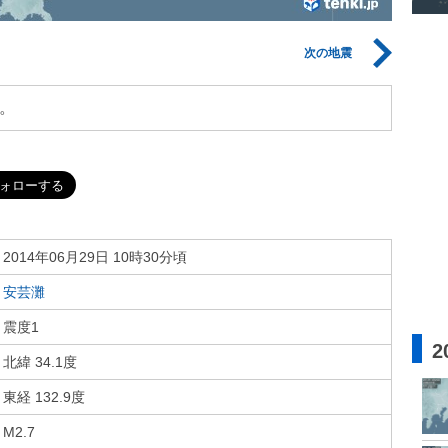
次の地震
。
2014年06月29日 10時30分頃
安芸灘
震度1
2
北緯 34.1度
東経 132.9度
M2.7