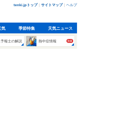
tenki.jpトップ
｜
サイトマップ
｜
ヘルプ
天気
季節特集
天気ニュース
象予報士の解説
熱中症情報
注目