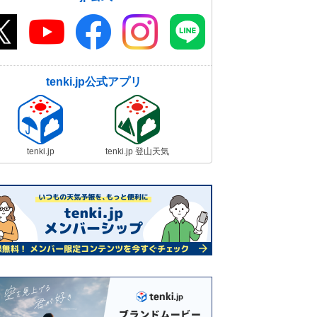
tenki.jp公式アプリ
tenki.jp
tenki.jp 登山天気