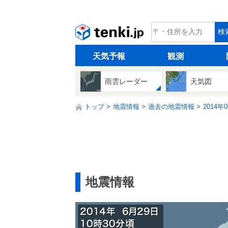
tenki.jp
検
天気予報
観測
雨雲レーダー
天気図
トップ
地震情報
過去の地震情報
2014年
地震情報