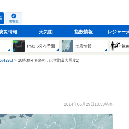
索
現在地
防災情報
天気図
指数情報
レジャー
PM2.5分布予測
地震情報
気
06月29日
10時30分頃発生した地震(最大震度1)
2014年06月29日10:33発表