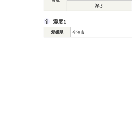
震源
深さ
震度1
愛媛県
今治市