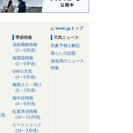
tenki.jpトップ
季節特集
天気ニュース
花粉飛散情報
気象予報士解説
(1～5月頃)
暮らしの話題
桜開花情報
放送局のニュース
(2～5月頃)
特集
GWの天気
(4～5月頃)
梅雨入り・明け
(5～7月頃)
熱中症情報
(4～9月頃)
紅葉見頃情報
天気
(10～11月頃)
ヒートショック
(10～3月頃)