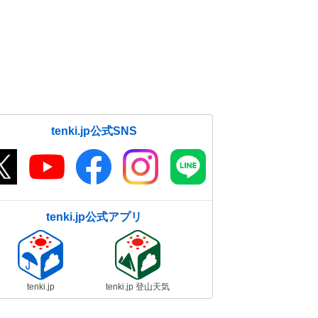
tenki.jp公式SNS
tenki.jp公式アプリ
tenki.jp
tenki.jp 登山天気