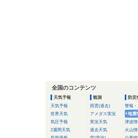
全国のコンテンツ
天気予報
観測
防災
天気予報
雨雲(過去)
警報・
世界天気
アメダス実況
地震
気圧予報
実況天気
津波情
2週間天気
過去天気
火山情
長期予報
雷(実況)
台風情