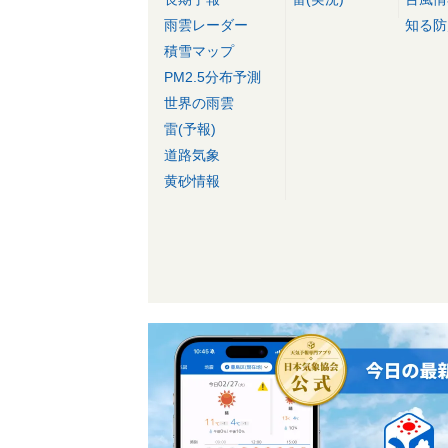
雨雲レーダー
知る防
積雪マップ
PM2.5分布予測
世界の雨雲
雷(予報)
道路気象
黄砂情報