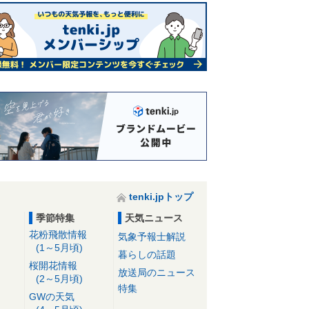
tenki.jpトップ
季節特集
天気ニュース
花粉飛散情報
気象予報士解説
(1～5月頃)
暮らしの話題
桜開花情報
放送局のニュース
(2～5月頃)
特集
GWの天気