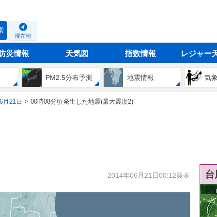
索
現在地
防災情報
天気図
指数情報
レジャー
PM2.5分布予測
地震情報
気
06月21日
00時08分頃発生した地震(最大震度2)
台
2014年06月21日00:12発表