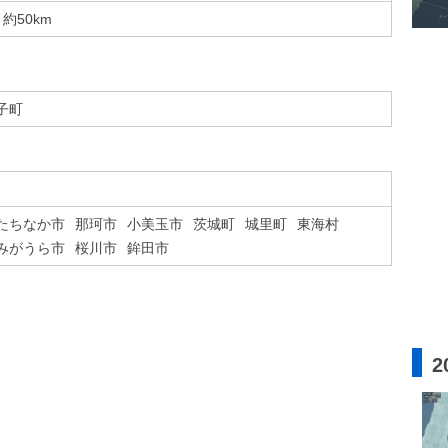
約50km
子町
たちなか市
那珂市
小美玉市
茨城町
城里町
東海村
みがうら市
桜川市
鉾田市
2