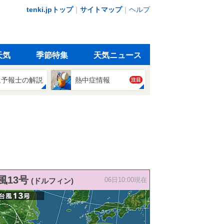
tenki.jpトップ
｜
サイトマップ
｜
ヘルプ
天気
季節特集
天気ニュース
象予報士の解説
熱中症情報
注目
風13号
(ドルフィン)
06日10:00現在