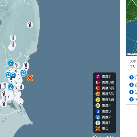
大型
でい