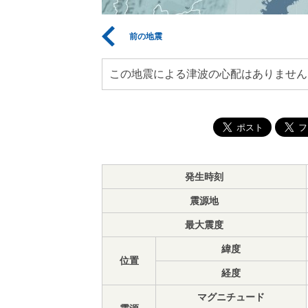
前の地震
この地震による津波の心配はありません
発生時刻
震源地
最大震度
緯度
位置
経度
マグニチュード