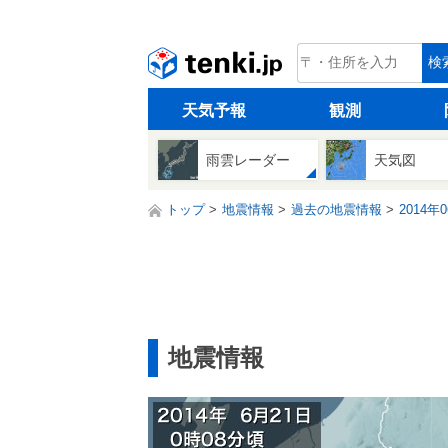
tenki.jp
検
天気予報
観測
雨雲レーダー
天気図
トップ
地震情報
過去の地震情報
2014年
地震情報