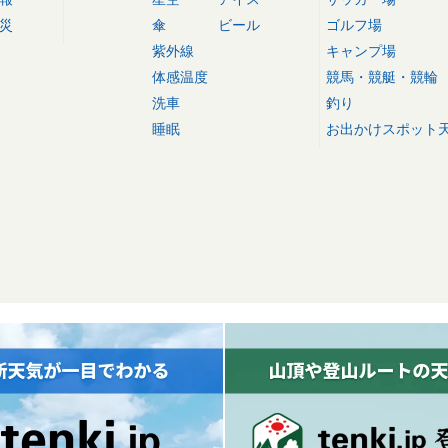
災
傘
ビール
ゴルフ場
紫外線
キャンプ場
体感温度
競馬・競艇・競輪
洗車
釣り
睡眠
お出かけスポット