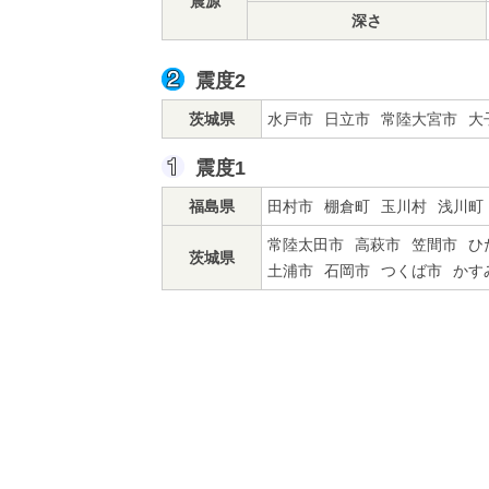
震源
深さ
震度2
茨城県
水戸市
日立市
常陸大宮市
大
震度1
福島県
田村市
棚倉町
玉川村
浅川町
常陸太田市
高萩市
笠間市
ひ
茨城県
土浦市
石岡市
つくば市
かす