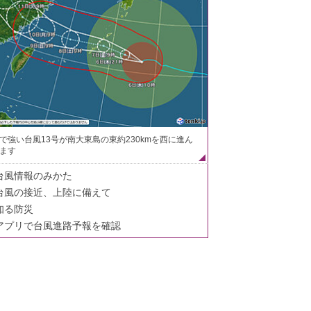
で強い台風13号が南大東島の東約230kmを西に進ん
ます
台風情報のみかた
台風の接近、上陸に備えて
知る防災
アプリで台風進路予報を確認