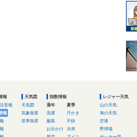
情報
天気図
指数情報
レジャー天気
注意報
天気図
通年
夏季
山の天気
情報
気象衛星
洗濯
汗かき
海の天気
報
世界衛星
服装
不快
空港
報
お出かけ
冷房
野球場
報
星空
アイス
サッカー場