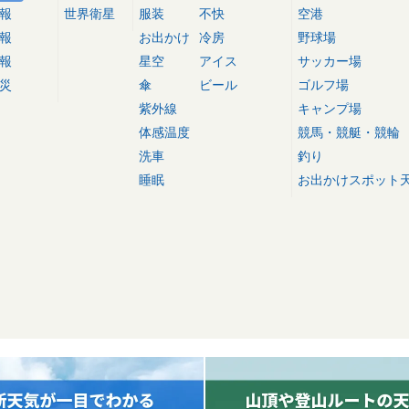
報
世界衛星
服装
不快
空港
報
お出かけ
冷房
野球場
報
星空
アイス
サッカー場
災
傘
ビール
ゴルフ場
紫外線
キャンプ場
体感温度
競馬・競艇・競輪
洗車
釣り
睡眠
お出かけスポット