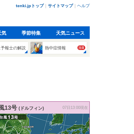
tenki.jpトップ
｜
サイトマップ
｜
ヘルプ
天気
季節特集
天気ニュース
象予報士の解説
熱中症情報
注目
風13号
(ドルフィン)
07日13:00現在