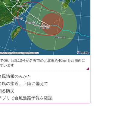
で強い台風13号が名護市の北北東約40kmを西南西に
でいます
台風情報のみかた
台風の接近、上陸に備えて
知る防災
アプリで台風進路予報を確認