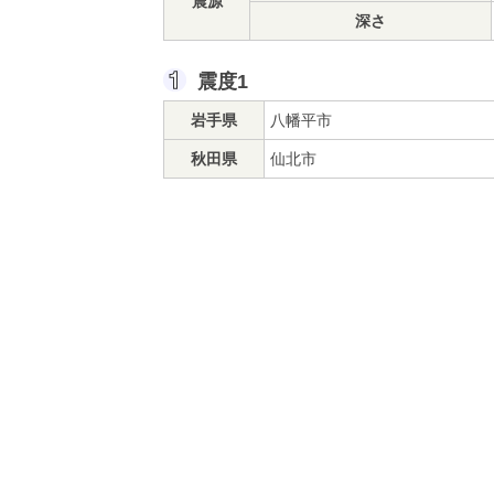
震源
深さ
震度1
岩手県
八幡平市
秋田県
仙北市