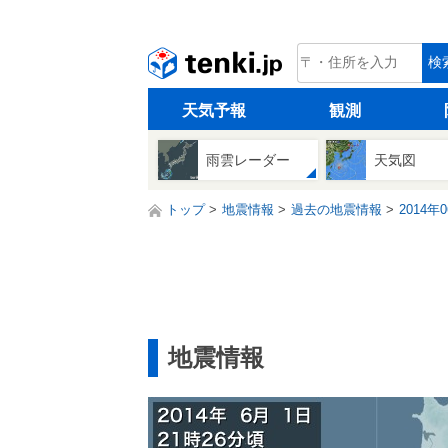
tenki.jp
検
天気予報
観測
雨雲レーダー
天気図
トップ
地震情報
過去の地震情報
2014年
地震情報