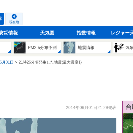
索
現在地
防災情報
天気図
指数情報
レジャー
PM2.5分布予測
地震情報
気
06月01日
21時26分頃発生した地震(最大震度1)
台
2014年06月01日21:29発表