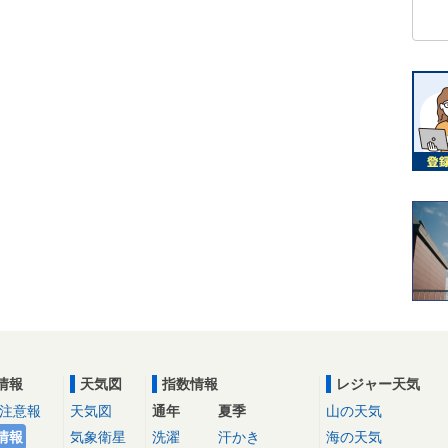
情報
天気図
指数情報
レジャー天気
注意報
天気図
通年
夏季
山の天気
情報
気象衛星
洗濯
汗かき
海の天気