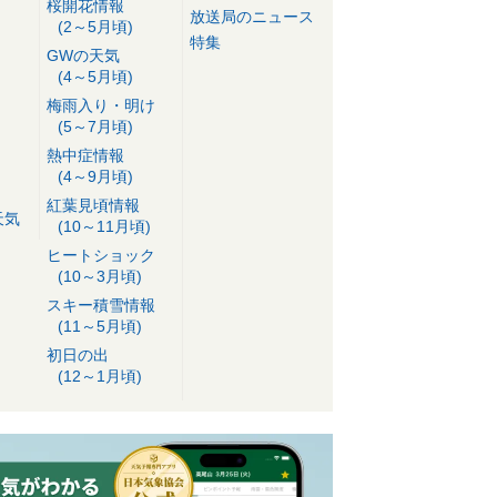
桜開花情報
放送局のニュース
(2～5月頃)
特集
GWの天気
(4～5月頃)
梅雨入り・明け
(5～7月頃)
熱中症情報
(4～9月頃)
紅葉見頃情報
天気
(10～11月頃)
ヒートショック
(10～3月頃)
スキー積雪情報
(11～5月頃)
初日の出
(12～1月頃)