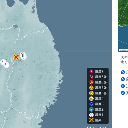
大型
進ん