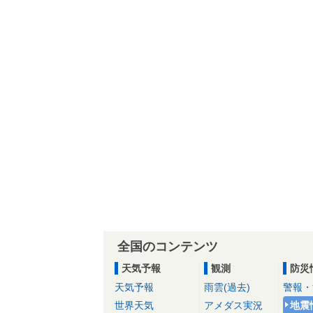
全国のコンテンツ
天気予報
観測
防災
天気予報
雨雲(過去)
警報・
世界天気
アメダス実況
地震