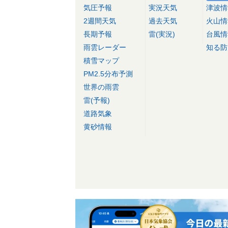
気圧予報
実況天気
津波情
2週間天気
過去天気
火山情
長期予報
雷(実況)
台風情
雨雲レーダー
知る防
積雪マップ
PM2.5分布予測
世界の雨雲
雷(予報)
道路気象
黄砂情報