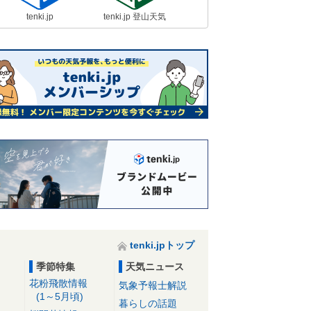
tenki.jp
tenki.jp 登山天気
tenki.jpトップ
季節特集
天気ニュース
花粉飛散情報
気象予報士解説
(1～5月頃)
暮らしの話題