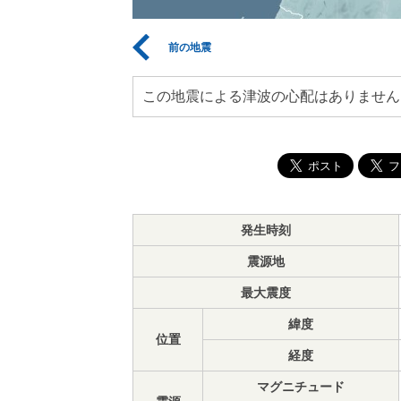
前の地震
この地震による津波の心配はありません
発生時刻
震源地
最大震度
緯度
位置
経度
マグニチュード