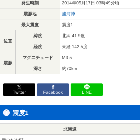
発生時刻
2014年05月17日 03時49分頃
震源地
浦河沖
最大震度
震度1
緯度
北緯 41.9度
位置
経度
東経 142.5度
マグニチュード
M3.5
震源
深さ
約70km
Twitter
Facebook
LINE
震度1
北海道
新ひだか町