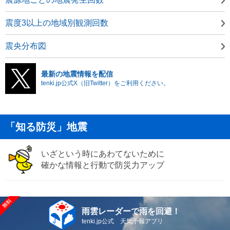
震度3以上の地域別観測回数
震央分布図
最新の地震情報を配信
tenki.jp公式X（旧Twitter）をご利用ください。
「知る防災」地震
いざという時にあわてないために
確かな情報と行動で防災力アップ
雨雲レーダーで雨を回避！
tenki.jp公式 天気予報アプリ