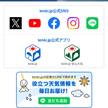
tenki.jp公式SNS
tenki.jp公式アプリ
tenki.jp
tenki.jp 登山天気