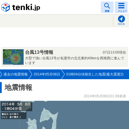
tenki.jp
検索
メニュー
現在地
台風13号情報
07日13:00現在
大型で強い台風13号が名護市の北北東約40kmを西南西に進んで
います
過去の地震情報
2014年05月08日
01時04分頃発生した地震(最大震度2)
地震情報
2014年05月08日01:08発表