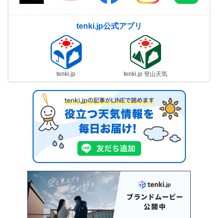
tenki.jp公式アプリ
tenki.jp
tenki.jp 登山天気