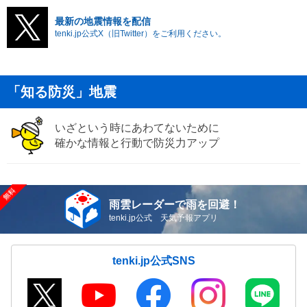
最新の地震情報を配信
tenki.jp公式X（旧Twitter）をご利用ください。
「知る防災」地震
いざという時にあわてないために
確かな情報と行動で防災力アップ
雨雲レーダーで雨を回避！
tenki.jp公式 天気予報アプリ
tenki.jp公式SNS