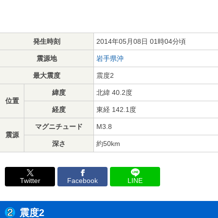
発生時刻
2014年05月08日 01時04分頃
震源地
岩手県沖
最大震度
震度2
緯度
北緯 40.2度
位置
経度
東経 142.1度
マグニチュード
M3.8
震源
深さ
約50km
Twitter
Facebook
LINE
震度2