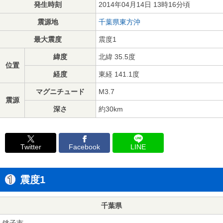
発生時刻
2014年04月14日 13時16分頃
震源地
千葉県東方沖
最大震度
震度1
緯度
北緯 35.5度
位置
経度
東経 141.1度
マグニチュード
M3.7
震源
深さ
約30km
Twitter
Facebook
LINE
震度1
千葉県
銚子市