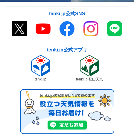
tenki.jp公式SNS
tenki.jp公式アプリ
tenki.jp
tenki.jp 登山天気