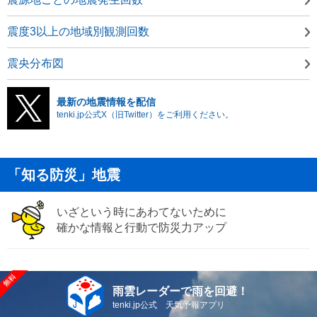
震度3以上の地域別観測回数
震央分布図
最新の地震情報を配信
tenki.jp公式X（旧Twitter）をご利用ください。
「知る防災」地震
いざという時にあわてないために
確かな情報と行動で防災力アップ
雨雲レーダーで雨を回避！
tenki.jp公式 天気予報アプリ