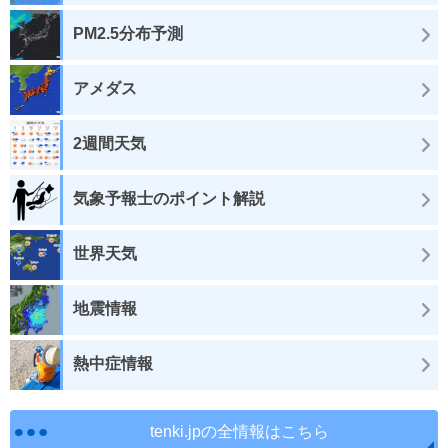
PM2.5分布予測
アメダス
2週間天気
気象予報士のポイント解説
世界天気
地震情報
熱中症情報
tenki.jpの全情報はこちら