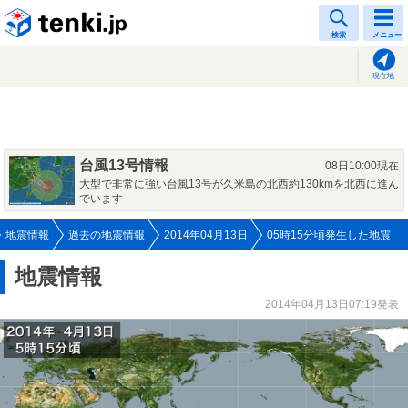
tenki.jp
検索
メニュー
現在地
台風13号情報
08日10:00現在
大型で非常に強い台風13号が久米島の北西約130kmを北西に進ん
でいます
地震情報
過去の地震情報
2014年04月13日
05時15分頃発生した地震
地震情報
2014年04月13日07:19発表