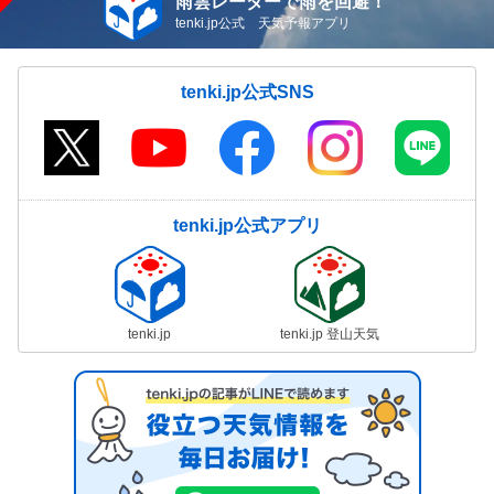
雨雲レーダーで雨を回避！
tenki.jp公式 天気予報アプリ
tenki.jp公式SNS
tenki.jp公式アプリ
tenki.jp
tenki.jp 登山天気