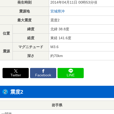
発生時刻
2014年04月11日 00時53分頃
震源地
宮城県沖
最大震度
震度2
緯度
北緯 38.8度
位置
経度
東経 141.6度
マグニチュード
M3.6
震源
深さ
約70km
Twitter
Facebook
LINE
震度2
岩手県
一関市