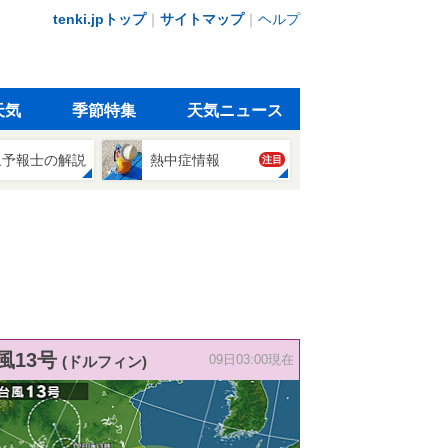
tenki.jpトップ
｜
サイトマップ
｜
ヘルプ
天気
季節特集
天気ニュース
象予報士の解説
熱中症情報
注目
風13号
(ドルフィン)
09日03:00現在