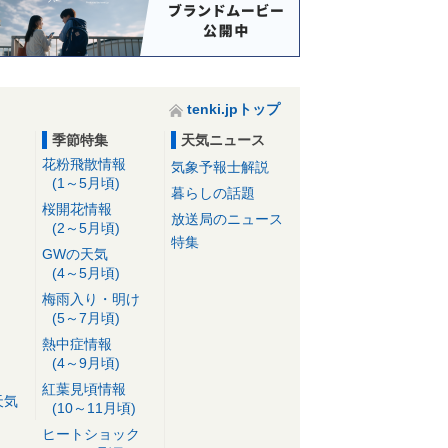
tenki.jpトップ
季節特集
天気ニュース
花粉飛散情報
気象予報士解説
(1～5月頃)
暮らしの話題
桜開花情報
放送局のニュース
(2～5月頃)
特集
GWの天気
(4～5月頃)
梅雨入り・明け
(5～7月頃)
熱中症情報
(4～9月頃)
紅葉見頃情報
天気
(10～11月頃)
ヒートショック