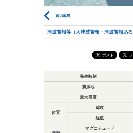
前の地震
津波警報等（大津波警報・津波警報ある
発生時刻
震源地
最大震度
緯度
位置
経度
マグニチュード