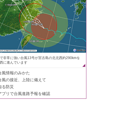
で非常に強い台風13号が宮古島の北北西約290kmを
西に進んでいます
台風情報のみかた
台風の接近、上陸に備えて
知る防災
アプリで台風進路予報を確認