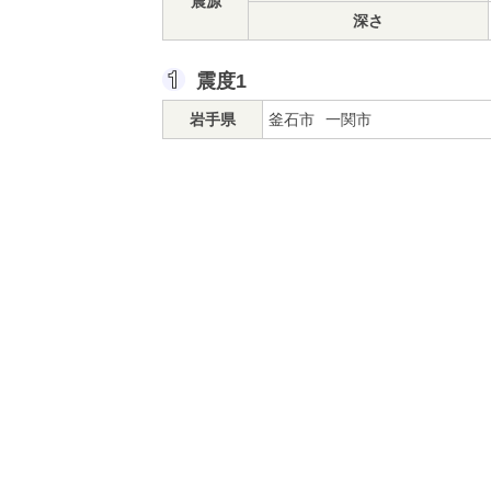
震源
深さ
震度1
岩手県
釜石市
一関市