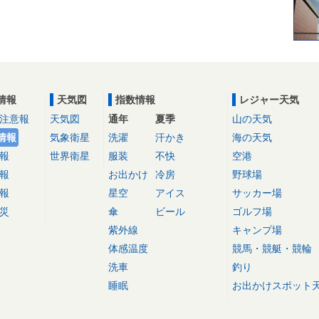
情報
天気図
指数情報
レジャー天気
注意報
天気図
通年
夏季
山の天気
情報
気象衛星
洗濯
汗かき
海の天気
報
世界衛星
服装
不快
空港
報
お出かけ
冷房
野球場
報
星空
アイス
サッカー場
災
傘
ビール
ゴルフ場
紫外線
キャンプ場
体感温度
競馬・競艇・競輪
洗車
釣り
睡眠
お出かけスポット