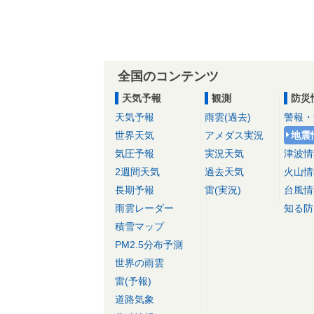
全国のコンテンツ
天気予報
観測
防災
天気予報
雨雲(過去)
警報・
世界天気
アメダス実況
地震
気圧予報
実況天気
津波情
2週間天気
過去天気
火山情
長期予報
雷(実況)
台風情
雨雲レーダー
知る防
積雪マップ
PM2.5分布予測
世界の雨雲
雷(予報)
道路気象