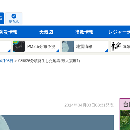
索
現在地
防災情報
天気図
指数情報
レジャー
PM2.5分布予測
地震情報
気
04月03日
08時26分頃発生した地震(最大震度1)
台
2014年04月03日08:31発表