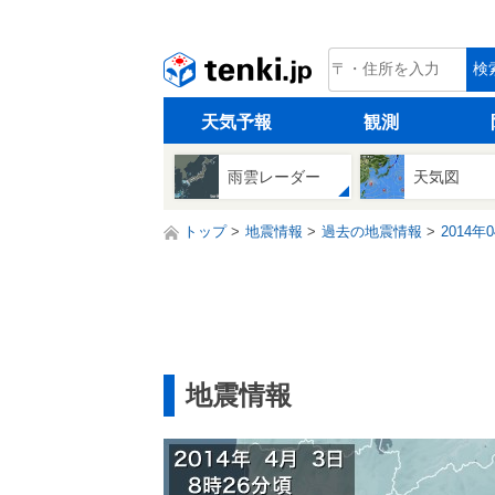
tenki.jp
検
天気予報
観測
雨雲レーダー
天気図
トップ
地震情報
過去の地震情報
2014年
地震情報