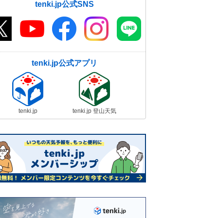
tenki.jp公式SNS
tenki.jp公式アプリ
tenki.jp
tenki.jp 登山天気