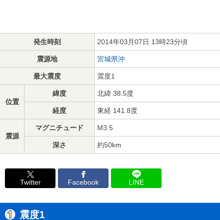
発生時刻
2014年03月07日 13時23分頃
震源地
宮城県沖
最大震度
震度1
緯度
北緯 38.5度
位置
経度
東経 141.8度
マグニチュード
M3.5
震源
深さ
約50km
Twitter
Facebook
LINE
震度1