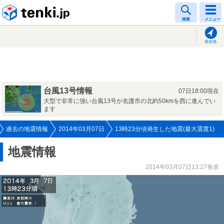
tenki.jp
検索
メニュー
現在地
台風13号情報
07日18:00現在
大型で非常に強い台風13号が名護市の北約50kmを西に進んでい
ます
過去の地震情報
2014年03月07日
13時23分頃発生した地震(最大震度1)
地震情報
2014年03月07日13:27発表