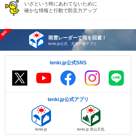
いざという時にあわてないために
確かな情報と行動で防災力アップ
雨雲レーダーで雨を回避！
tenki.jp公式 天気予報アプリ
tenki.jp公式SNS
tenki.jp公式アプリ
tenki.jp
tenki.jp 登山天気