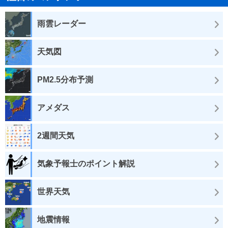
雨雲レーダー
天気図
PM2.5分布予測
アメダス
2週間天気
気象予報士のポイント解説
世界天気
地震情報