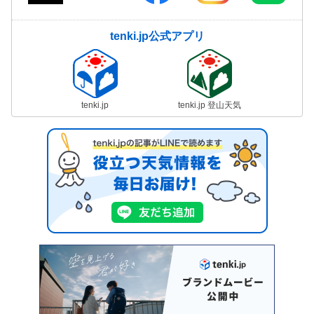
tenki.jp公式アプリ
tenki.jp
tenki.jp 登山天気