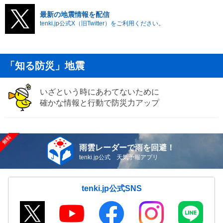
最新の地震情報を配信
tenki.jp公式X（旧Twitter）をご利用ください。
「知る防災」地震
いざという時にあわてないために
確かな情報と行動で防災力アップ
雨雲レーダーで雨を回避！
tenki.jp公式 天気予報アプリ
tenki.jp公式SNS