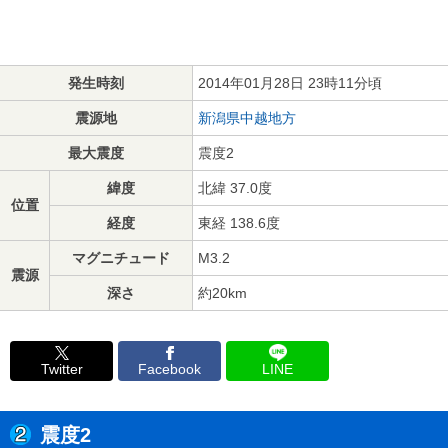
発生時刻
2014年01月28日 23時11分頃
震源地
新潟県中越地方
最大震度
震度2
緯度
北緯 37.0度
位置
経度
東経 138.6度
マグニチュード
M3.2
震源
深さ
約20km
Twitter
Facebook
LINE
震度2