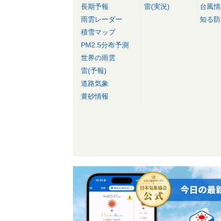
長期予報
雷(実況)
台風情
雨雲レーダー
知る防
積雪マップ
PM2.5分布予測
世界の雨雲
雷(予報)
道路気象
黄砂情報