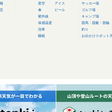
報
星空
アイス
サッカー場
災
傘
ビール
ゴルフ場
紫外線
キャンプ場
体感温度
競馬・競艇・競輪
洗車
釣り
睡眠
お出かけスポット