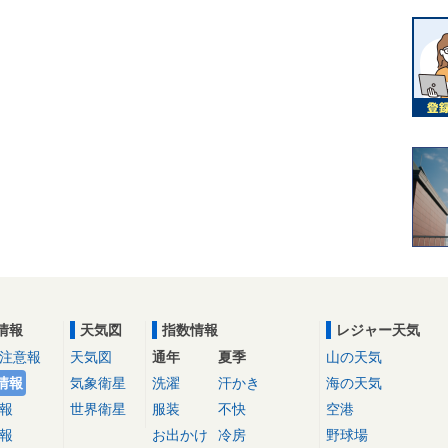
情報
天気図
指数情報
レジャー天気
注意報
天気図
通年
夏季
山の天気
情報
気象衛星
洗濯
汗かき
海の天気
報
世界衛星
服装
不快
空港
報
お出かけ
冷房
野球場