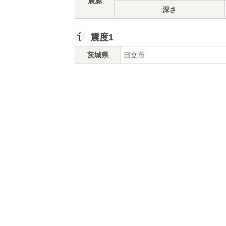
震源
深さ
震度1
茨城県
日立市