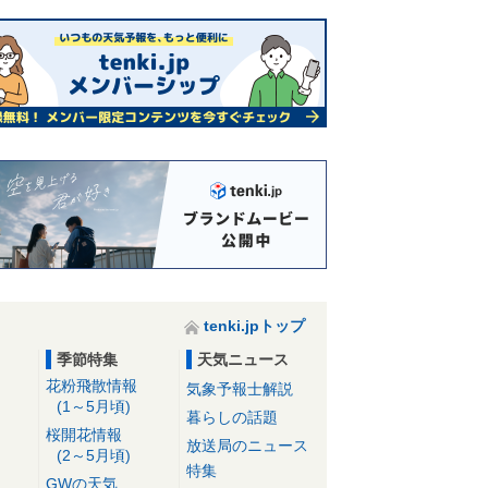
tenki.jpトップ
季節特集
天気ニュース
花粉飛散情報
気象予報士解説
(1～5月頃)
暮らしの話題
桜開花情報
放送局のニュース
(2～5月頃)
特集
GWの天気