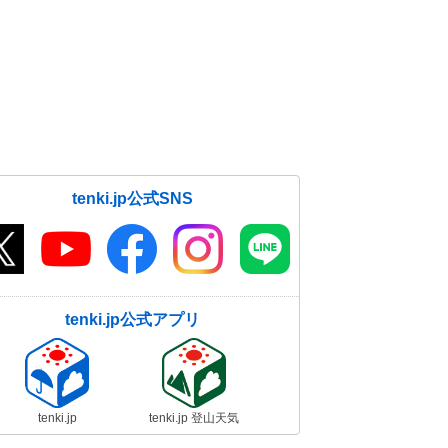
tenki.jp公式SNS
tenki.jp公式アプリ
tenki.jp
tenki.jp 登山天気