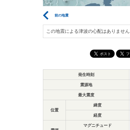
前の地震
この地震による津波の心配はありません
発生時刻
震源地
最大震度
緯度
位置
経度
マグニチュード