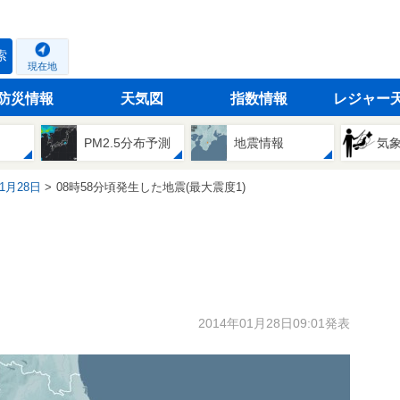
索
現在地
防災情報
天気図
指数情報
レジャー
PM2.5分布予測
地震情報
気
01月28日
08時58分頃発生した地震(最大震度1)
2014年01月28日09:01発表