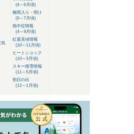
(4～5月頃)
梅雨入り・明け
(5～7月頃)
熱中症情報
(4～9月頃)
紅葉見頃情報
天気
(10～11月頃)
ヒートショック
(10～3月頃)
スキー積雪情報
(11～5月頃)
初日の出
(12～1月頃)