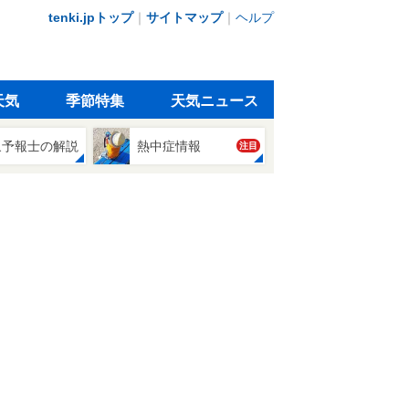
tenki.jpトップ
｜
サイトマップ
｜
ヘルプ
天気
季節特集
天気ニュース
象予報士の解説
熱中症情報
注目