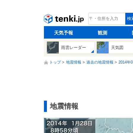
tenki.jp
検
天気予報
観測
雨雲レーダー
天気図
トップ
地震情報
過去の地震情報
2014年
地震情報