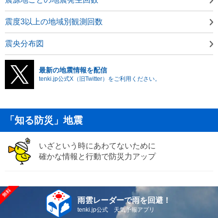
震度3以上の地域別観測回数
震央分布図
最新の地震情報を配信
tenki.jp公式X（旧Twitter）をご利用ください。
「知る防災」地震
いざという時にあわてないために
確かな情報と行動で防災力アップ
雨雲レーダーで雨を回避！
tenki.jp公式 天気予報アプリ