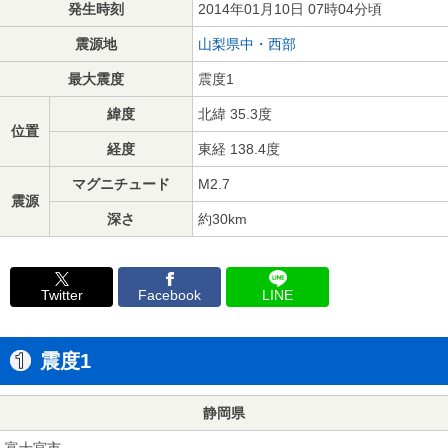
発生時刻
2014年01月10日 07時04分頃
震源地
山梨県中・西部
最大震度
震度1
緯度
北緯 35.3度
位置
経度
東経 138.4度
マグニチュード
M2.7
震源
深さ
約30km
Twitter
Facebook
LINE
震度1
静岡県
富士宮市