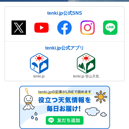
tenki.jp公式SNS
tenki.jp公式アプリ
tenki.jp
tenki.jp 登山天気