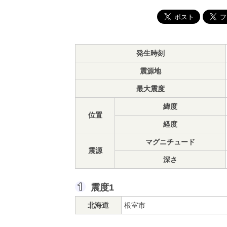
発生時刻
震源地
最大震度
緯度
位置
経度
マグニチュード
震源
深さ
震度1
北海道
根室市