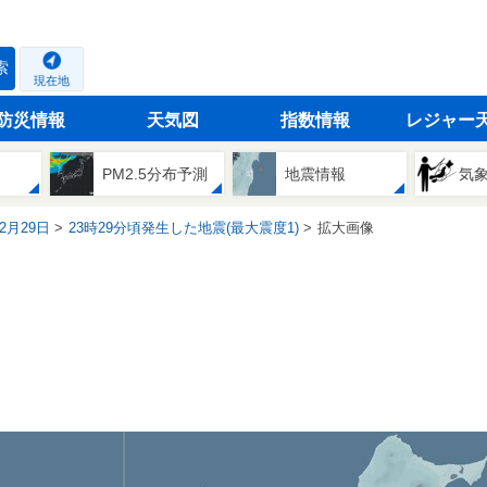
索
現在地
防災情報
天気図
指数情報
レジャー
PM2.5分布予測
地震情報
気
12月29日
23時29分頃発生した地震(最大震度1)
拡大画像