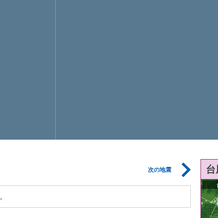
台
次の地震
。