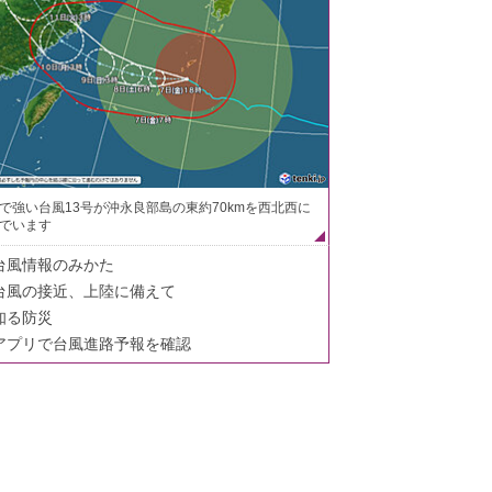
で強い台風13号が沖永良部島の東約70kmを西北西に
でいます
台風情報のみかた
台風の接近、上陸に備えて
知る防災
アプリで台風進路予報を確認