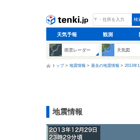
tenki.jp
検
天気予報
観測
雨雲レーダー
天気図
トップ
地震情報
過去の地震情報
2013年
地震情報