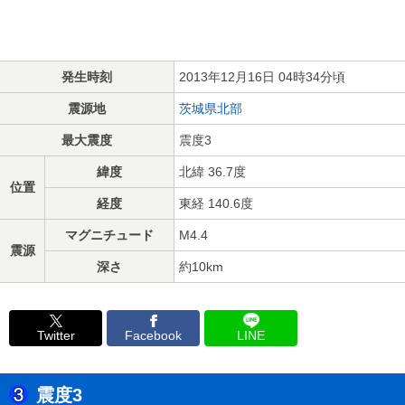
発生時刻
2013年12月16日 04時34分頃
震源地
茨城県北部
最大震度
震度3
緯度
北緯 36.7度
位置
経度
東経 140.6度
マグニチュード
M4.4
震源
深さ
約10km
Twitter
Facebook
LINE
震度3