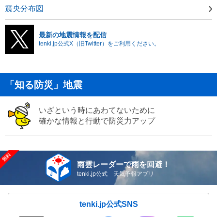
震央分布図
最新の地震情報を配信
tenki.jp公式X（旧Twitter）をご利用ください。
「知る防災」地震
いざという時にあわてないために
確かな情報と行動で防災力アップ
雨雲レーダーで雨を回避！
tenki.jp公式 天気予報アプリ
tenki.jp公式SNS