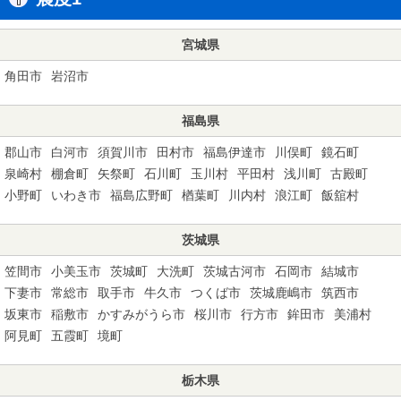
宮城県
角田市
岩沼市
福島県
郡山市
白河市
須賀川市
田村市
福島伊達市
川俣町
鏡石町
泉崎村
棚倉町
矢祭町
石川町
玉川村
平田村
浅川町
古殿町
小野町
いわき市
福島広野町
楢葉町
川内村
浪江町
飯舘村
茨城県
笠間市
小美玉市
茨城町
大洗町
茨城古河市
石岡市
結城市
下妻市
常総市
取手市
牛久市
つくば市
茨城鹿嶋市
筑西市
坂東市
稲敷市
かすみがうら市
桜川市
行方市
鉾田市
美浦村
阿見町
五霞町
境町
栃木県