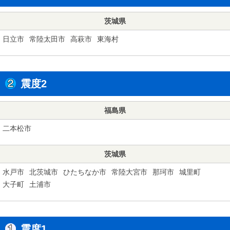
茨城県
日立市
常陸太田市
高萩市
東海村
震度2
福島県
二本松市
茨城県
水戸市
北茨城市
ひたちなか市
常陸大宮市
那珂市
城里町
大子町
土浦市
震度1