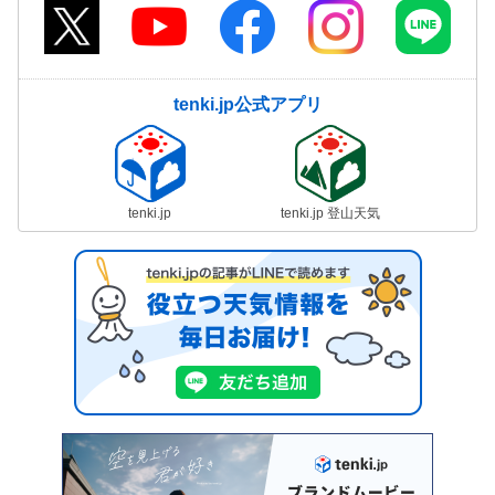
tenki.jp公式アプリ
tenki.jp
tenki.jp 登山天気