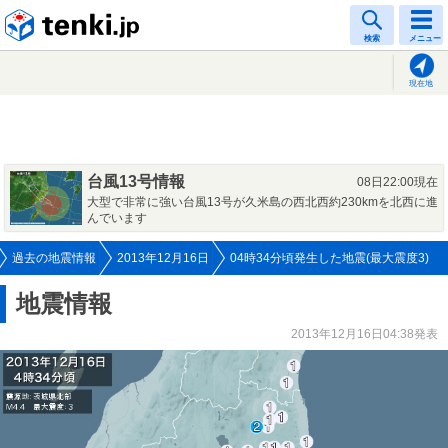
tenki.jp
検索
メニュー
現在地
台風13号情報
08日22:00現在
大型で非常に強い台風13号が久米島の西北西約230kmを北西に進
んでいます
過去の地震情報
2013年12月16日
04時34分頃発生した地震(最大震度3)
地震情報
2013年12月16日04:38発表